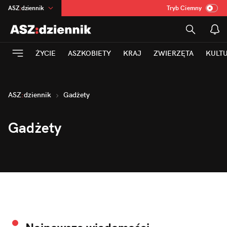
ASZ
:
dziennik
Tryb Ciemny
na
:
Temat
INN
:
Poland
ŻYCIE
ASZKOBIETY
KRAJ
ZWIERZĘTA
KULT
mama
:
DU
dad
:
HERO
Rozrywka
ASZ
:
dziennik
Gadżety
Gadżety