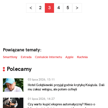
<
2
3
4
5
>
Powiązane tematy:
Smartfony
Estrada
Czeluście Internetu
Apple
Kuchnia
Polecamy
03 lipca 2026, 13:11
Hotel Gołębiewski przyjął godnie krytykę Książula. Dali
mu zakaz wstępu, ale potem cofnęli
01 lipca 2026, 14:27
Czy warto kupić ekspres automatyczny? Nieco o