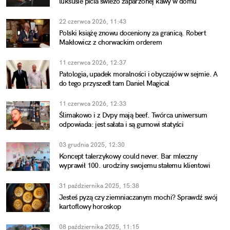
luksusie picia świeżo zaparzonej kawy w domu
22 czerwca 2026, 11:43
Polski książę znowu doceniony za granicą. Robert
Makłowicz z chorwackim orderem
11 czerwca 2026, 12:37
Patologia, upadek moralności i obyczajów w sejmie. A
do tego przyszedł tam Daniel Magical
11 czerwca 2026, 12:33
Ślimakowo i z Dvpy mają beef. Twórca uniwersum
odpowiada: jest sałata i są gumowi statyści
03 grudnia 2025, 12:30
Koncept talerzykowy could never. Bar mleczny
wyprawił 100. urodziny swojemu stałemu klientowi
31 października 2025, 15:38
Jesteś pyzą czy ziemniaczanym mochi? Sprawdź swój
kartoflowy horoskop
08 października 2025, 11:15