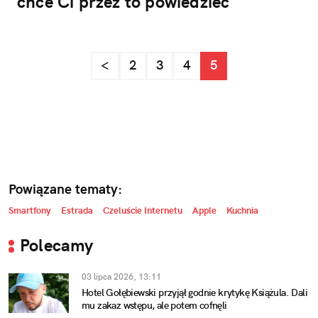
chce Ci przez to powiedzieć
<
2
3
4
5
Powiązane tematy:
Smartfony
Estrada
Czeluście Internetu
Apple
Kuchnia
Polecamy
03 lipca 2026, 13:11
Hotel Gołębiewski przyjął godnie krytykę Książula. Dali
mu zakaz wstępu, ale potem cofnęli