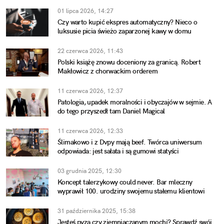
01 lipca 2026, 14:27
Czy warto kupić ekspres automatyczny? Nieco o
luksusie picia świeżo zaparzonej kawy w domu
22 czerwca 2026, 11:43
Polski książę znowu doceniony za granicą. Robert
Makłowicz z chorwackim orderem
11 czerwca 2026, 12:37
Patologia, upadek moralności i obyczajów w sejmie. A
do tego przyszedł tam Daniel Magical
11 czerwca 2026, 12:33
Ślimakowo i z Dvpy mają beef. Twórca uniwersum
odpowiada: jest sałata i są gumowi statyści
03 grudnia 2025, 12:30
Koncept talerzykowy could never. Bar mleczny
wyprawił 100. urodziny swojemu stałemu klientowi
31 października 2025, 15:38
Jesteś pyzą czy ziemniaczanym mochi? Sprawdź swój