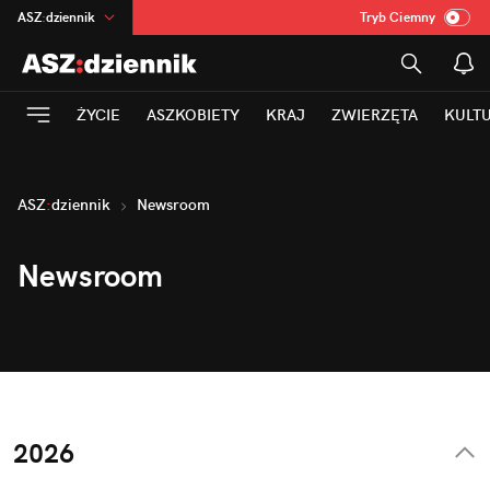
ASZ
:
dziennik
Tryb Ciemny
na
:
Temat
INN
:
Poland
ŻYCIE
ASZKOBIETY
KRAJ
ZWIERZĘTA
KULT
mama
:
DU
dad
:
HERO
Rozrywka
ASZ
:
dziennik
Newsroom
Newsroom
2026