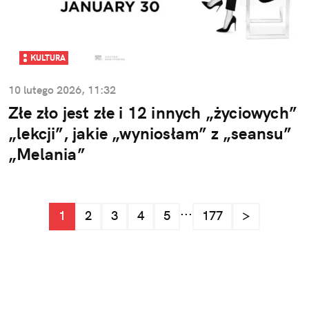
KULTURA
10 lutego 2026, 11:32
Złe zło jest złe i 12 innych „życiowych”
„lekcji”, jakie „wyniosłam” z „seansu”
„Melania”
...
1
2
3
4
5
177
>