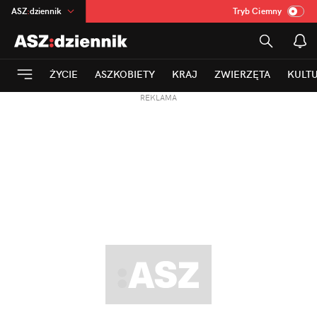
ASZ
:
dziennik
Tryb Ciemny
na
:
Temat
INN
:
Poland
ŻYCIE
ASZKOBIETY
KRAJ
ZWIERZĘTA
KULT
mama
:
DU
REKLAMA
dad
:
HERO
Rozrywka