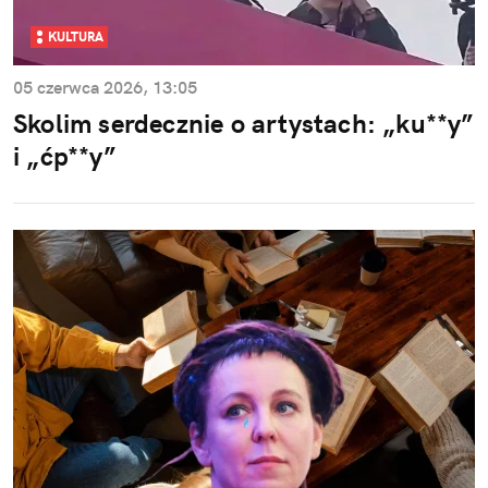
KULTURA
05 czerwca 2026, 13:05
Skolim serdecznie o artystach: „ku**y”
i „ćp**y”