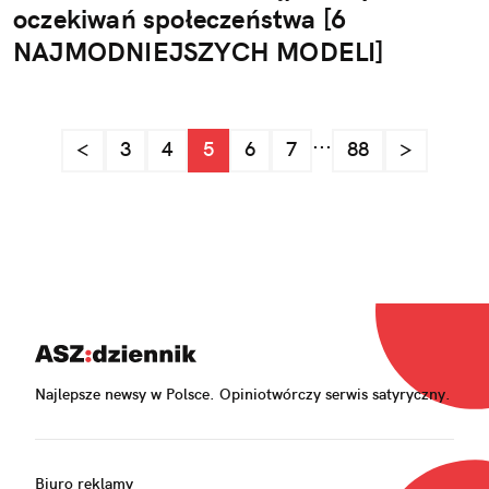
oczekiwań społeczeństwa [6
NAJMODNIEJSZYCH MODELI]
...
<
3
4
5
6
7
88
>
Najlepsze newsy w Polsce. Opiniotwórczy serwis satyryczny.
Biuro reklamy