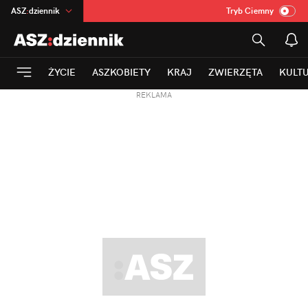
ASZ
:
dziennik
Tryb Ciemny
na
:
Temat
INN
:
Poland
ŻYCIE
ASZKOBIETY
KRAJ
ZWIERZĘTA
KULT
mama
:
DU
REKLAMA
dad
:
HERO
Rozrywka