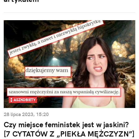
ASZKOBIETY
28 lipca 2023, 15:20
Czy miejsce feministek jest w jaskini?
[7 CYTATÓW Z „PIEKŁA MĘŻCZYZN”]