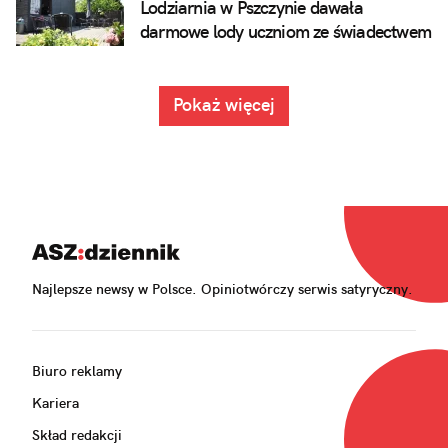
Lodziarnia w Pszczynie dawała
darmowe lody uczniom ze świadectwem
z czerwonym paskiem. No i już nie
może
Pokaż więcej
Najlepsze newsy w Polsce. Opiniotwórczy serwis satyryczny.
Biuro reklamy
Kariera
Skład redakcji