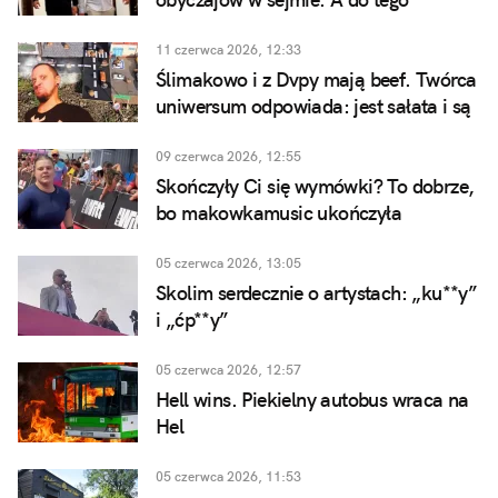
przyszedł tam Daniel Magical
11 czerwca 2026, 12:33
Ślimakowo i z Dvpy mają beef. Twórca
uniwersum odpowiada: jest sałata i są
gumowi statyści
09 czerwca 2026, 12:55
Skończyły Ci się wymówki? To dobrze,
bo makowkamusic ukończyła
Ironmana
05 czerwca 2026, 13:05
Skolim serdecznie o artystach: „ku**y”
i „ćp**y”
05 czerwca 2026, 12:57
Hell wins. Piekielny autobus wraca na
Hel
05 czerwca 2026, 11:53