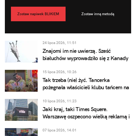
Zostaw napiwek BLIKIEM
Zostaw inną metodą
24 lipca 2026, 11:51
Znajomi im nie uwierzą. Sześć
białuchów wyprowadziło się z Kanady
samolotem
15 lipca 2026, 10:26
Tak trzeba (nie) żyć. Tancerka
pożegnała właścicieli klubu tańcem na
rurze
10 lipca 2026, 11:23
Jaki kraj, taki Times Squere.
Warszawę oszpecono wielką reklamą i
każą nam się cieszyć
07 lipca 2026, 14:01