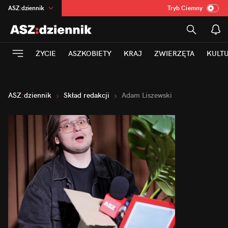
ASZ
:
dziennik
Tryb Ciemny
na
:
Temat
INN
:
Poland
ŻYCIE
ASZKOBIETY
KRAJ
ZWIERZĘTA
KULT
mama
:
DU
dad
:
HERO
Rozrywka
ASZ
:
dziennik
Skład redakcji
Adam Liszewski