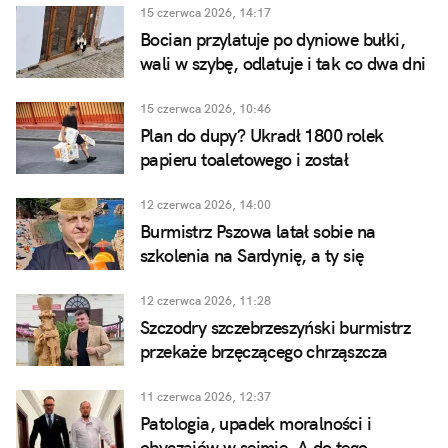
15 czerwca 2026, 14:17
Bocian przylatuje po dyniowe bułki,
wali w szybę, odlatuje i tak co dwa dni
15 czerwca 2026, 10:46
Plan do dupy? Ukradł 1800 rolek
papieru toaletowego i został
zatrzymany tego samego dnia
12 czerwca 2026, 14:00
Burmistrz Pszowa latał sobie na
szkolenia na Sardynię, a ty się
cieszysz, kiedy dostaniesz home office
12 czerwca 2026, 11:28
Szczodry szczebrzeszyński burmistrz
przekaże brzęczącego chrząszcza
pszczyńskim przyjaciołom
11 czerwca 2026, 12:37
Patologia, upadek moralności i
obyczajów w sejmie. A do tego