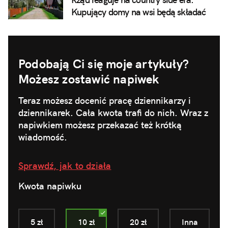
Kupujący domy na wsi będą składać
oświadczenia, że nie przeszkadza im
pianie koguta
Podobają Ci się moje artykuły?
Możesz zostawić napiwek
Teraz możesz docenić pracę dziennikarzy i
dziennikarek. Cała kwota trafi do nich. Wraz z
napiwkiem możesz przekazać też krótką
wiadomość.
Sprawdź, jak to działa
Kwota napiwku
5 zł
10 zł
20 zł
Inna