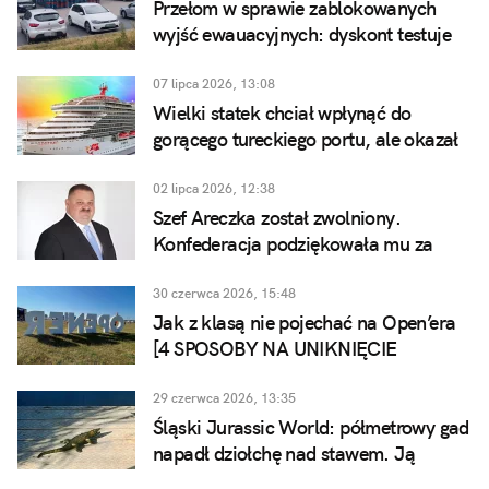
Przełom w sprawie zablokowanych
wyjść ewauacyjnych: dyskont testuje
zagrody pożarowe z palet
07 lipca 2026, 13:08
Wielki statek chciał wpłynąć do
gorącego tureckiego portu, ale okazał
się zbyt gejowski
02 lipca 2026, 12:38
Szef Areczka został zwolniony.
Konfederacja podziękowała mu za
współpracę.
30 czerwca 2026, 15:48
Jak z klasą nie pojechać na Open’era
[4 SPOSOBY NA UNIKNIĘCIE
KOMPROMITACJI]
29 czerwca 2026, 13:35
Śląski Jurassic World: półmetrowy gad
napadł dziołchę nad stawem. Ją
zamurowało, a on był gumowy