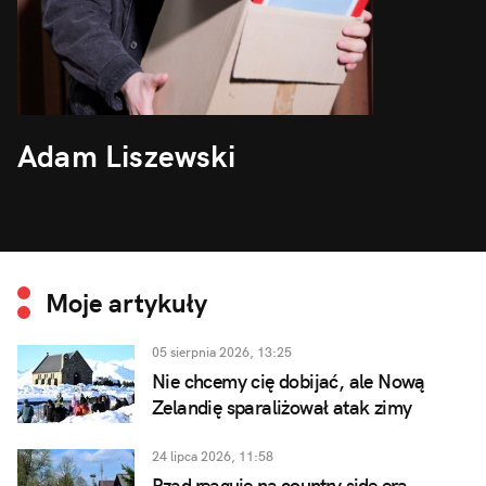
Adam Liszewski
Moje artykuły
05 sierpnia 2026, 13:25
Nie chcemy cię dobijać, ale Nową
Zelandię sparaliżował atak zimy
24 lipca 2026, 11:58
Rząd reaguje na country side era.