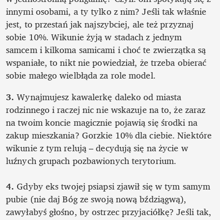
innymi osobami, a ty tylko z nim? Jeśli tak właśnie 
jest, to przestań jak najszybciej, ale też przyznaj 
sobie 10%. Wikunie żyją w stadach z jednym 
samcem i kilkoma samicami i choć te zwierzątka są 
wspaniałe, to nikt nie powiedział, że trzeba obierać 
sobie małego wielbłąda za role model.
3. 
Wynajmujesz kawalerkę daleko od miasta 
rodzinnego i raczej nic nie wskazuje na to, że zaraz 
na twoim koncie magicznie pojawią się środki na 
zakup mieszkania? Gorzkie 10% dla ciebie. Niektóre 
wikunie z tym relują – decydują się na życie w 
luźnych grupach pozbawionych terytorium.

4.
 Gdyby eks twojej psiapsi zjawił się w tym samym 
pubie (nie daj Bóg ze swoją nową bździągwą), 
zawyłabyś głośno, by ostrzec przyjaciółkę? Jeśli tak, 