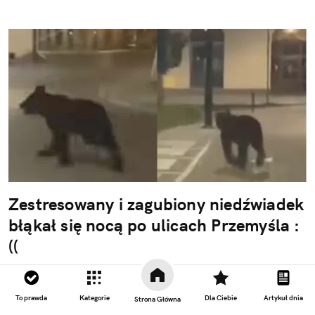
Zestresowany i zagubiony niedźwiadek
błąkał się nocą po ulicach Przemyśla :
((
Mały niedźwiedź miał wyjątkowo trudny wieczór.
Zwierzę zabłądziło aż do centrum Przemyśla i było
To prawda
Kategorie
Dla Ciebie
Artykuł dnia
Strona Główna
wyraźnie zdezorientowane.