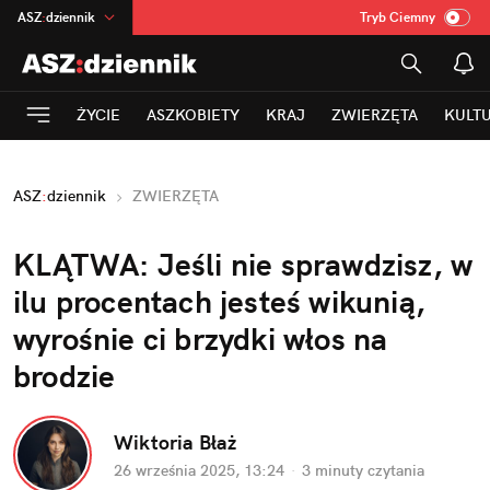
ASZ
:
dziennik
Tryb Ciemny
na
:
Temat
INN
:
Poland
ŻYCIE
ASZKOBIETY
KRAJ
ZWIERZĘTA
KULT
mama
:
DU
dad
:
HERO
ASZ
:
dziennik
ZWIERZĘTA
Rozrywka
KLĄTWA: Jeśli nie sprawdzisz, w 
ilu procentach jesteś wikunią, 
wyrośnie ci brzydki włos na 
brodzie
Wiktoria Błaż
26 września 2025, 13:24
·
3 minuty
 czytania