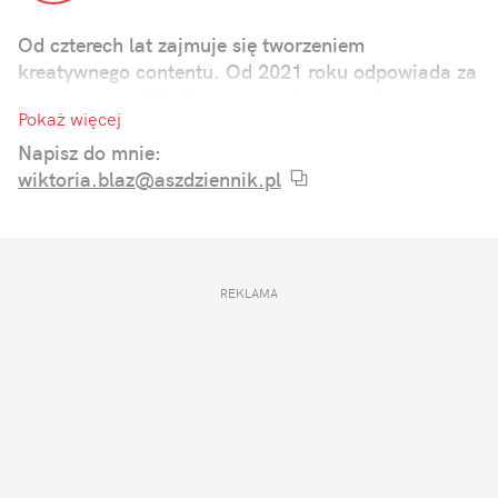
Od czterech lat zajmuje się tworzeniem
kreatywnego contentu. Od 2021 roku odpowiada za
social media i PR Klubu Komediowego. Ukończyła
Pokaż więcej
studia dziennikarskie ze specjalizacją w zakresie
komunikacji online.
Napisz do mnie:
wiktoria.blaz@aszdziennik.pl
REKLAMA