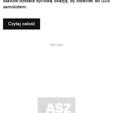
ssaków dostała życiową okazję, by odlecieć do USA
samolotem.
Czytaj całość
REKLAMA