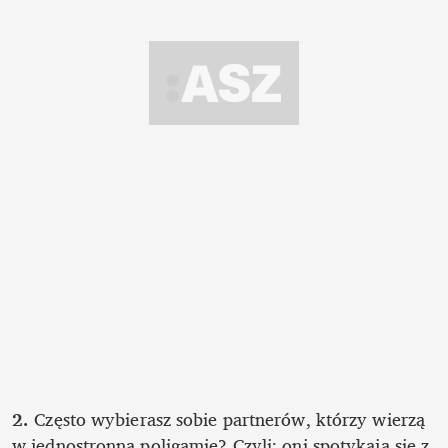
2. 
Często wybierasz sobie partnerów, którzy wierzą 
w jednostronną poligamię? Czyli: oni spotykają się z 