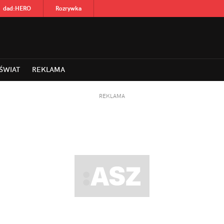
dad
:
HERO
Rozrywka
ŚWIAT
REKLAMA
REKLAMA