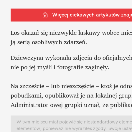
Więcej ciekawych artykułów znajd
Los okazał się niezwykle łaskawy wobec mies
ją serią osobliwych zdarzeń.
Dziewczyna wykonała zdjęcia do oficjalnych
nie po jej myśli i fotografie zaginęły.

Na szczęście – lub nieszczęście – ktoś je odn
pobudkami, opublikował je na lokalnej grupie
Administrator owej grupki uznał, że publikac
W tym miejscu miał pojawić się niestandardowy element
elementów, ponieważ nie wyraziłeś zgody. Swoje ust