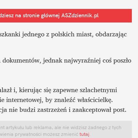
ziesz na stronie głównej
 ASZdziennik.pl
zkanki jednego z polskich miast, obdarzając 
 dokumentów, jednak najwyraźniej coś poszło 
alazł i, kierując się zapewne szlachetnymi 
 internetowej, by znaleźć właścicielkę. 
ja nie budzi zastrzeżeń i zaakceptował post. 
 artykułu lub reklama, ale nie widzisz żadnego z tych 
awienia prywatności możesz zmienić
 tutaj
.