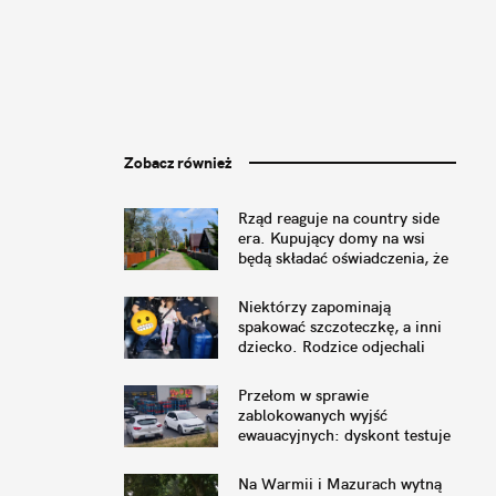
Zobacz również
Rząd reaguje na country side
era. Kupujący domy na wsi
będą składać oświadczenia, że
nie przeszkadza im pianie
koguta
Niektórzy zapominają
spakować szczoteczkę, a inni
dziecko. Rodzice odjechali
pociągiem bez córki
Przełom w sprawie
zablokowanych wyjść
ewauacyjnych: dyskont testuje
zagrody pożarowe z palet
Na Warmii i Mazurach wytną