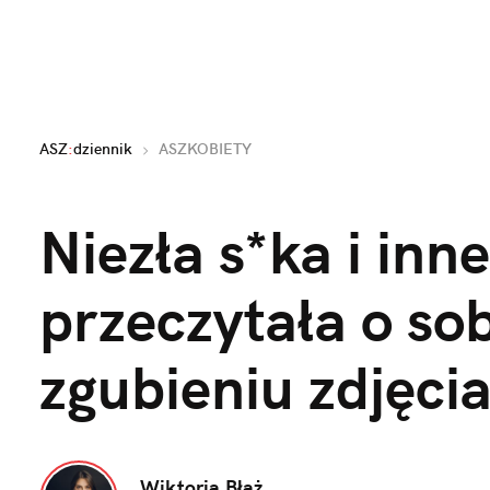
ASZ
:
dziennik
ASZKOBIETY
Niezła s*ka i inne
przeczytała o sob
zgubieniu zdjęci
Wiktoria Błaż