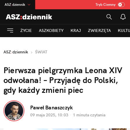
ASZ
:
dziennik
Tryb Ciemny
na
:
Temat
INN
:
Poland
ŻYCIE
ASZKOBIETY
KRAJ
ZWIERZĘTA
KULT
mama
:
DU
dad
:
HERO
ASZ
:
dziennik
ŚWIAT
Rozrywka
Pierwsza pielgrzymka Leona XIV 
odwołana! – Przyjadę do Polski, 
gdy każdy zmieni piec
Paweł Banaszczyk
09 maja 2025, 10:03
·
1 minuta
 czytania