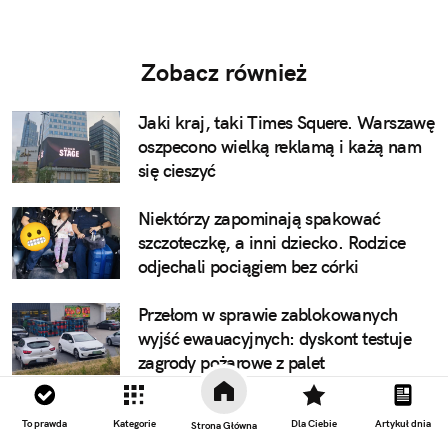
Zobacz również
Jaki kraj, taki Times Squere. Warszawę
oszpecono wielką reklamą i każą nam
się cieszyć
Niektórzy zapominają spakować
szczoteczkę, a inni dziecko. Rodzice
odjechali pociągiem bez córki
Przełom w sprawie zablokowanych
wyjść ewauacyjnych: dyskont testuje
zagrody pożarowe z palet
Na Warmii i Mazurach wytną tysiące
To prawda
Kategorie
Dla Ciebie
Artykuł dnia
Strona Główna
drzew przy drodze, bo kierowcy lubią