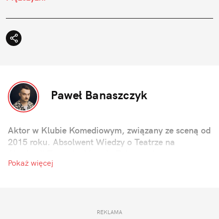
Paweł Banaszczyk
Aktor w Klubie Komediowym, związany ze sceną od
2015 roku. Absolwent Wiedzy o Teatrze na
Akademii Teatralnej im. A. Zelwerowicza w
Pokaż więcej
Warszawie. Autor skeczy i scenariuszy filmów
krótkometrażowych.
REKLAMA