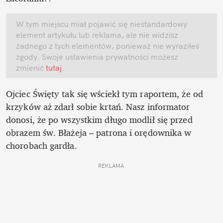
W tym miejscu miał pojawić się niestandardowy 
element artykułu lub reklama, ale nie widzisz 
żadnego z tych elementów, ponieważ nie wyraziłeś 
zgody. Swoje ustawienia prywatności możesz 
zmienić
 tutaj
.
Ojciec Święty tak się wściekł tym raportem, że od 
krzyków aż zdarł sobie krtań. Nasz informator 
donosi, że po wszystkim długo modlił się przed 
obrazem św. Błażeja – patrona i orędownika w 
chorobach gardła.
REKLAMA 