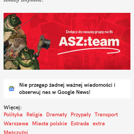
Nie przegap żadnej ważnej wiadomości i
obserwuj nas w Google News!
Więcej:
Polityka
Religia
Dramaty
Przypały
Transport
Warszawa
Miasta polskie
Estrada
extra
Mężczyźni