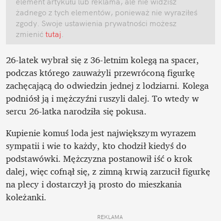
element artykułu lub reklama, ale nie widzisz 
żadnego z tych elementów, ponieważ nie wyraziłeś 
zgody. Swoje ustawienia prywatności możesz 
zmienić
 tutaj
.
26-latek wybrał się z 36-letnim kolegą na spacer, 
podczas którego zauważyli przewróconą figurkę 
zachęcającą do odwiedzin jednej z lodziarni. Kolega 
podniósł ją i mężczyźni ruszyli dalej. To wtedy w 
sercu 26-latka narodziła się pokusa.
Kupienie komuś loda jest największym wyrazem 
sympatii i wie to każdy, kto chodził kiedyś do 
podstawówki. Mężczyzna postanowił iść o krok 
dalej, więc cofnął się, z zimną krwią zarzucił figurkę 
na plecy i dostarczył ją prosto do mieszkania 
koleżanki.  
REKLAMA 