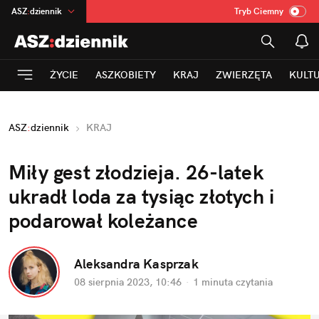
ASZ
:
dziennik
Tryb Ciemny
na
:
Temat
INN
:
Poland
ŻYCIE
ASZKOBIETY
KRAJ
ZWIERZĘTA
KULT
mama
:
DU
dad
:
HERO
ASZ
:
dziennik
KRAJ
Rozrywka
Miły gest złodzieja. 26-latek 
ukradł loda za tysiąc złotych i 
podarował koleżance
Aleksandra Kasprzak
08 sierpnia 2023, 10:46
·
1 minuta
 czytania