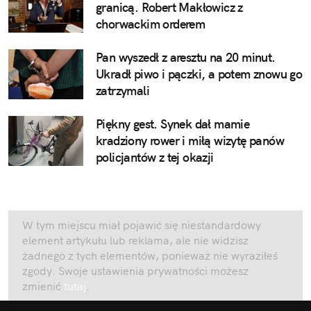
granicą. Robert Makłowicz z
chorwackim orderem
Pan wyszedł z aresztu na 20 minut.
Ukradł piwo i pączki, a potem znowu go
zatrzymali
Piękny gest. Synek dał mamie
kradziony rower i miłą wizytę panów
policjantów z tej okazji
W tym miejscu miał pojawić się niestandardowy
element artykułu lub reklama, ale nie widzisz
żadnego z tych elementów, ponieważ nie wyraziłeś
zgody. Swoje ustawienia prywatności możesz
zmienić
tutaj
.