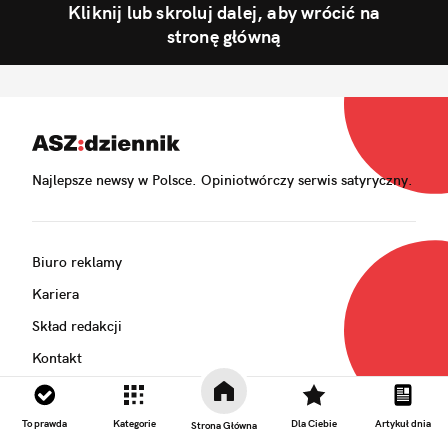
Kliknij lub skroluj dalej, aby wrócić na
stronę główną
Najlepsze newsy w Polsce. Opiniotwórczy serwis satyryczny.
Biuro reklamy
Kariera
Skład redakcji
Kontakt
Rozrywka
Newsroom
To prawda
Kategorie
Dla Ciebie
Artykuł dnia
Strona Główna