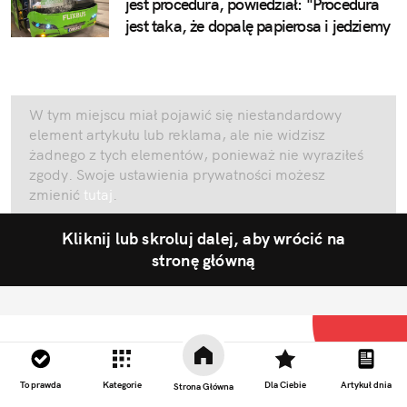
jest procedura, powiedział: "Procedura
jest taka, że dopalę papierosa i jedziemy
W tym miejscu miał pojawić się niestandardowy
element artykułu lub reklama, ale nie widzisz
żadnego z tych elementów, ponieważ nie wyraziłeś
zgody. Swoje ustawienia prywatności możesz
zmienić
tutaj
.
Kliknij lub skroluj dalej, aby wrócić na
stronę główną
To prawda
Kategorie
Dla Ciebie
Artykuł dnia
Strona Główna
Najlepsze newsy w Polsce. Opiniotwórczy serwis satyryczny.