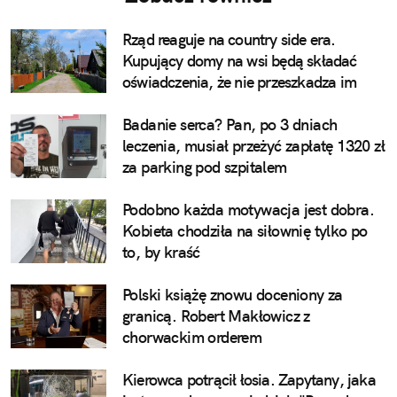
Rząd reaguje na country side era.
Kupujący domy na wsi będą składać
oświadczenia, że nie przeszkadza im
pianie koguta
Badanie serca? Pan, po 3 dniach
leczenia, musiał przeżyć zapłatę 1320 zł
za parking pod szpitalem
Podobno każda motywacja jest dobra.
Kobieta chodziła na siłownię tylko po
to, by kraść
Polski książę znowu doceniony za
granicą. Robert Makłowicz z
chorwackim orderem
Kierowca potrącił łosia. Zapytany, jaka