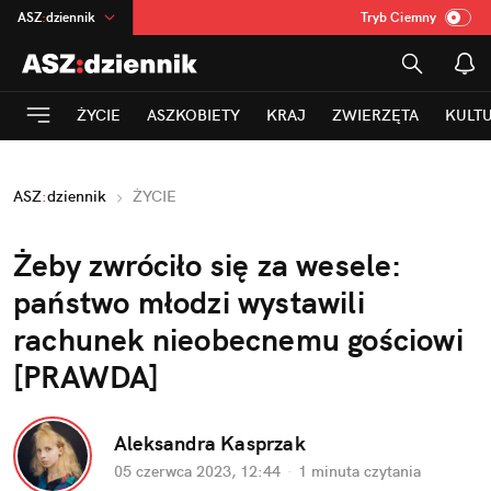
ASZ
:
dziennik
Tryb Ciemny
na
:
Temat
INN
:
Poland
ŻYCIE
ASZKOBIETY
KRAJ
ZWIERZĘTA
KULT
mama
:
DU
dad
:
HERO
ASZ
:
dziennik
ŻYCIE
Rozrywka
Żeby zwróciło się za wesele: 
państwo młodzi wystawili 
rachunek nieobecnemu gościowi 
[PRAWDA]
Aleksandra Kasprzak
05 czerwca 2023, 12:44
·
1 minuta
 czytania