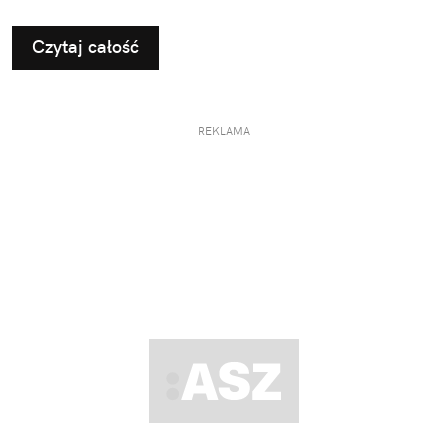
drzwiach „do jutra”. Wystarczy aplikacja InPost
Mobile, dobrze zapakowana paczka i najbliższy
Czytaj całość
automat Paczkomat®.
REKLAMA