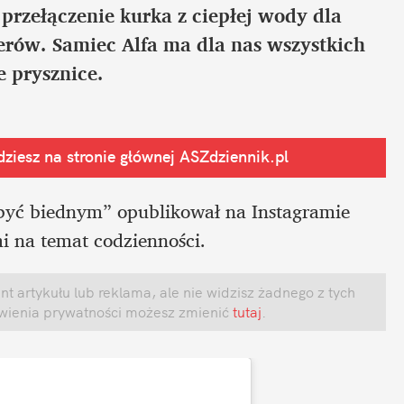
przełączenie kurka z ciepłej wody dla 
rów. Samiec Alfa ma dla nas wszystkich 
 prysznice.
ziesz na stronie głównej
 ASZdziennik.pl
 być biednym” opublikował na Instagramie 
mi na temat codzienności. 
 artykułu lub reklama, ale nie widzisz żadnego z tych 
awienia prywatności możesz zmienić
 tutaj
.