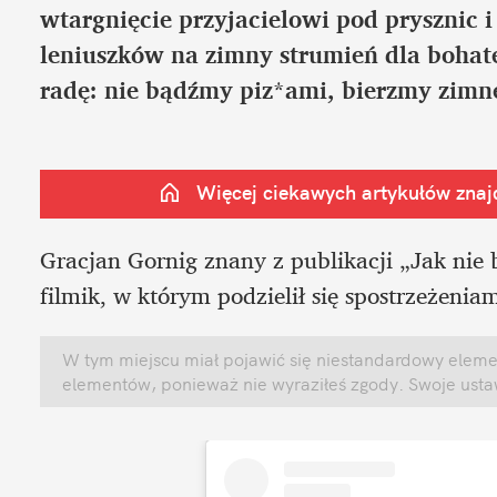
wtargnięcie przyjacielowi pod prysznic i 
leniuszków na zimny strumień dla bohate
radę: nie bądźmy piz*ami, bierzmy zimne
Więcej ciekawych artykułów znajd
Gracjan Gornig znany z publikacji „Jak nie
filmik, w którym podzielił się spostrzeżenia
W tym miejscu miał pojawić się niestandardowy element
elementów, ponieważ nie wyraziłeś zgody. Swoje ust