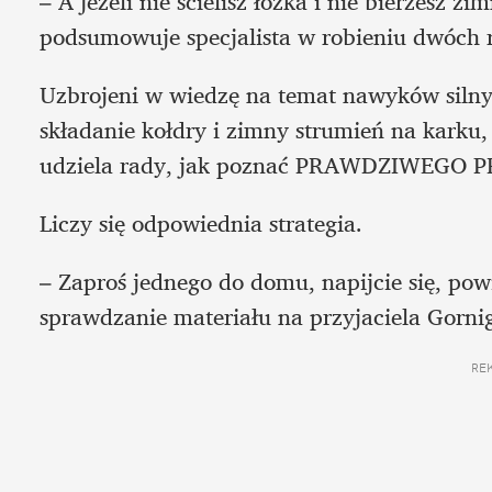
– A jeżeli nie ścielisz łóżka i nie bierzesz zi
podsumowuje specjalista w robieniu dwóch 
Uzbrojeni w wiedzę na temat nawyków silnyc
składanie kołdry i zimny strumień na karku,
udziela rady, jak poznać PRAWDZIWEGO 
Liczy się odpowiednia strategia. 
– Zaproś jednego do domu, napijcie się, pow
sprawdzanie materiału na przyjaciela Gorni
RE