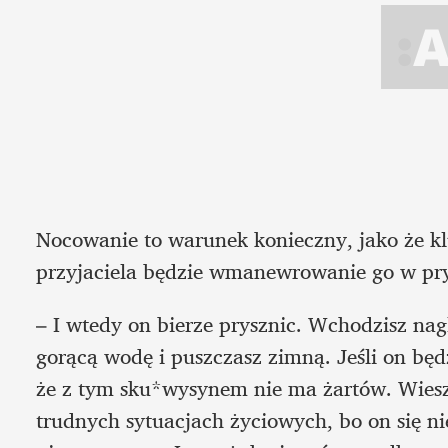
Nocowanie to warunek konieczny, jako że k
przyjaciela będzie wmanewrowanie go w pry
– I wtedy on bierze prysznic. Wchodzisz nag
gorącą wodę i puszczasz zimną. Jeśli on bę
że z tym sku*wysynem nie ma żartów. Wiesz
trudnych sytuacjach życiowych, bo on się nie