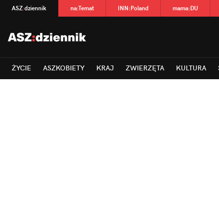
ASZ
:
dziennik
na
:
Temat
INN
:
Poland
mama
:
DU
ŻYCIE
ASZKOBIETY
KRAJ
ZWIERZĘTA
KULTURA