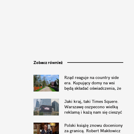
Zobacz również
Rząd reaguje na country side
era. Kupujący domy na wsi
będą składać oświadczenia, że
nie przeszkadza im pianie
koguta
Jaki kraj, taki Times Squere.
Warszawę oszpecono wielką
reklamą i każą nam się cieszyć
Polski książę znowu doceniony
za granicą. Robert Makłowicz