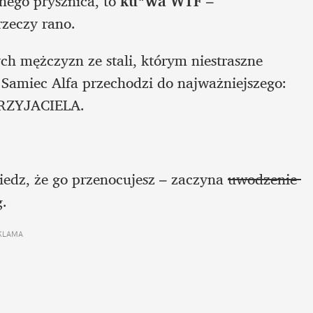
mnego prysznica, to 
ku*wa WTF
 – 
rzeczy rano.
h mężczyzn ze stali, którym niestraszne 
 Samiec Alfa przechodzi do najważniejszego: 
PRZYJACIELA.
iedz, że go przenocujesz – zaczyna 
uwodzenie 
g.
KLAMA 