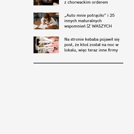
z chorwackim orderem
„Auto mnie potrąciło” i 25
innych maturalnych
wspomnień [Z WASZYCH
ODPOWIEDZI]
Na stronie kebaba pojawił się
post, że ktoś został na noc w
lokalu, więc teraz inne firmy
postują to samo