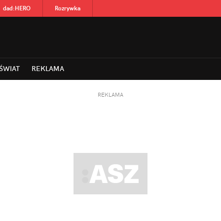
dad
:
HERO
Rozrywka
ŚWIAT
REKLAMA
REKLAMA