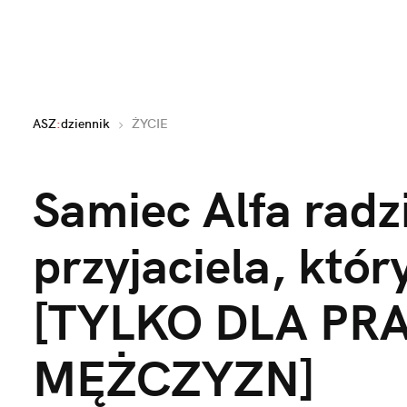
ASZ
:
dziennik
ŻYCIE
Samiec Alfa radzi
przyjaciela, który
[TYLKO DLA PR
MĘŻCZYZN]