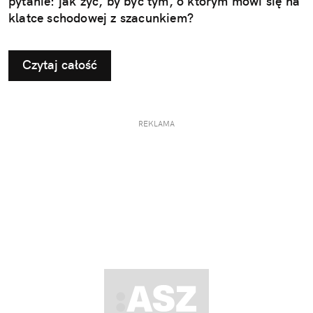
pytanie: jak żyć, by być tym, o którym mówi się na
klatce schodowej z szacunkiem?
Czytaj całość
REKLAMA