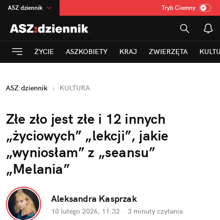
ASZ
:
dziennik
Tryb Ciemny
na
:
Temat
INN
:
Poland
ŻYCIE
ASZKOBIETY
KRAJ
ZWIERZĘTA
KULT
mama
:
DU
dad
:
HERO
ASZ
:
dziennik
KULTURA
Rozrywka
Złe zło jest złe i 12 innych 
„życiowych” „lekcji”, jakie 
„wyniosłam” z „seansu” 
„Melania”
Aleksandra Kasprzak
10 lutego 2026, 11:32
·
3 minuty
 czytania