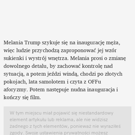
Melania Trump szykuje się na inaugurację męża, 
więc ludzie przychodzą zaproponować jej wzór 
sukienki i wystrój wnętrza. Melania prosi o zmianę 
dowolnego detalu, by zachować kontrolę nad 
sytuacją, a potem jeździ windą, chodzi po złotych 
pokojach, lata samolotem i czyta z OFFu 
aforyzmy. Potem następuje nudna inauguracja i 
kończy się film. 
W tym miejscu miał pojawić się niestandardowy 
element artykułu lub reklama, ale nie widzisz 
żadnego z tych elementów, ponieważ nie wyraziłeś 
zgody. Swoje ustawienia prywatności możesz 