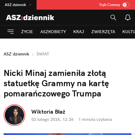
ASZ
:
dziennik
Tryb Ciemny
na
:
Temat
INN
:
Poland
ŻYCIE
ASZKOBIETY
KRAJ
ZWIERZĘTA
KULT
mama
:
DU
dad
:
HERO
ASZ
:
dziennik
ŚWIAT
Rozrywka
Nicki Minaj zamieniła złotą 
statuetkę Grammy na kartę 
pomarańczowego Trumpa
Wiktoria Błaż
02 lutego 2026, 12:26
·
1 minuta
 czytania