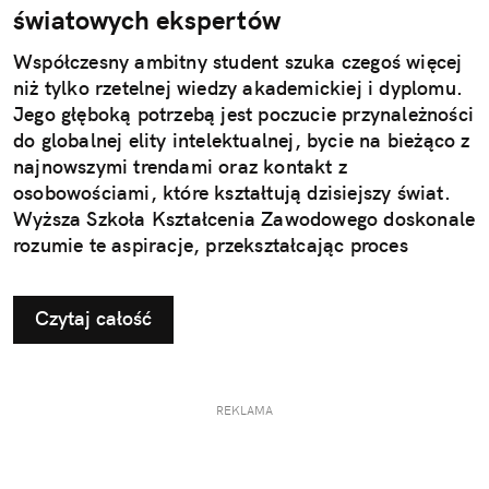
światowych ekspertów
Współczesny ambitny student szuka czegoś więcej
niż tylko rzetelnej wiedzy akademickiej i dyplomu.
Jego głęboką potrzebą jest poczucie przynależności
do globalnej elity intelektualnej, bycie na bieżąco z
najnowszymi trendami oraz kontakt z
osobowościami, które kształtują dzisiejszy świat.
Wyższa Szkoła Kształcenia Zawodowego doskonale
rozumie te aspiracje, przekształcając proces
studiowania w żywe centrum inspiracji, gdzie
tradycja akademicka spotyka się z technologią
Czytaj całość
jutra i wizjonerskim myśleniem.
REKLAMA