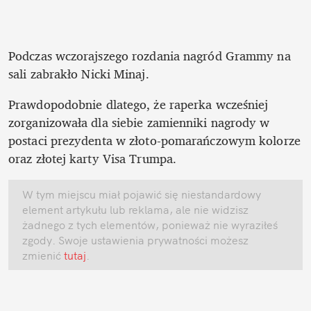
Podczas wczorajszego rozdania nagród Grammy na 
sali zabrakło Nicki Minaj. 
Prawdopodobnie dlatego, że raperka wcześniej 
zorganizowała dla siebie zamienniki nagrody w 
postaci prezydenta w złoto-pomarańczowym kolorze 
oraz złotej karty Visa Trumpa.
W tym miejscu miał pojawić się niestandardowy 
element artykułu lub reklama, ale nie widzisz 
żadnego z tych elementów, ponieważ nie wyraziłeś 
zgody. Swoje ustawienia prywatności możesz 
zmienić
 tutaj
.