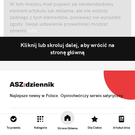
W tym miejscu miał pojawić się niestandardowy
element artykułu lub reklama, ale nie widzisz
żadnego z tych elementów, ponieważ nie wyraziłeś
zgody. Swoje ustawienia prywatności możesz
zmienić
tutaj
.
Kliknij lub skroluj dalej, aby wrócić na
stronę główną
Najlepsze newsy w Polsce. Opiniotwórczy serwis satyryczny.
Biuro reklamy
To prawda
Kategorie
Dla Ciebie
Artykuł dnia
Strona Główna
Kariera