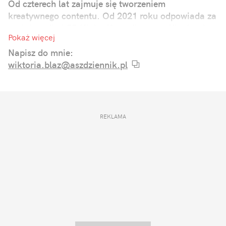
Od czterech lat zajmuje się tworzeniem
kreatywnego contentu. Od 2021 roku odpowiada za
social media i PR Klubu Komediowego. Ukończyła
Pokaż więcej
studia dziennikarskie ze specjalizacją w zakresie
komunikacji online.
Napisz do mnie:
wiktoria.blaz@aszdziennik.pl
REKLAMA