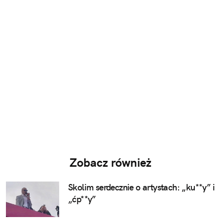
Zobacz również
Skolim serdecznie o artystach: „ku**y” i
„ćp**y”