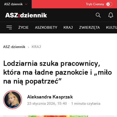
ASZ
:
dziennik
Tryb Ciemny
na
:
Temat
INN
:
Poland
ŻYCIE
ASZKOBIETY
KRAJ
ZWIERZĘTA
KULT
mama
:
DU
dad
:
HERO
ASZ
:
dziennik
KRAJ
Rozrywka
Lodziarnia szuka pracownicy, 
która ma ładne paznokcie i „miło 
na nią popatrzeć”
Aleksandra Kasprzak
23 stycznia 2026, 15:40
·
1 minuta
 czytania