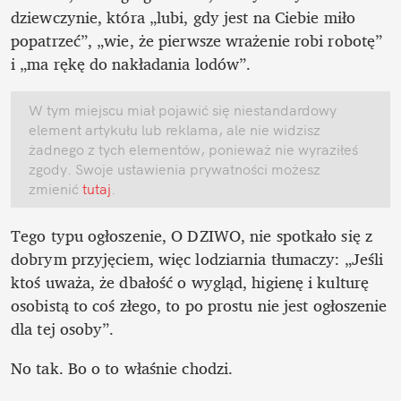
dziewczynie, która „lubi, gdy jest na Ciebie miło 
popatrzeć”, „wie, że pierwsze wrażenie robi robotę” 
i „ma rękę do nakładania lodów”.
W tym miejscu miał pojawić się niestandardowy 
element artykułu lub reklama, ale nie widzisz 
żadnego z tych elementów, ponieważ nie wyraziłeś 
zgody. Swoje ustawienia prywatności możesz 
zmienić
 tutaj
.
Tego typu ogłoszenie, O DZIWO, nie spotkało się z 
dobrym przyjęciem, więc lodziarnia tłumaczy: „Jeśli 
ktoś uważa, że dbałość o wygląd, higienę i kulturę 
osobistą to coś złego, to po prostu nie jest ogłoszenie 
dla tej osoby”.
No tak. Bo o to właśnie chodzi. 