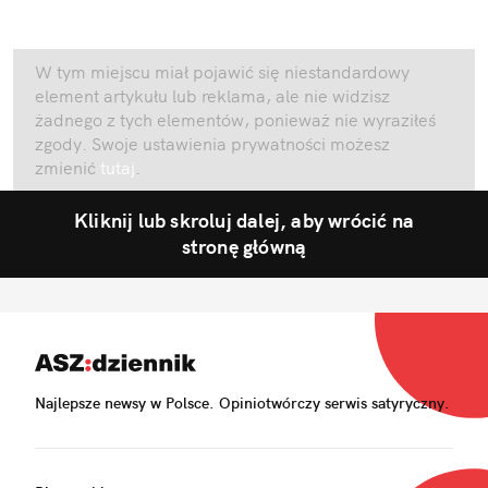
W tym miejscu miał pojawić się niestandardowy
element artykułu lub reklama, ale nie widzisz
żadnego z tych elementów, ponieważ nie wyraziłeś
zgody. Swoje ustawienia prywatności możesz
zmienić
tutaj
.
Kliknij lub skroluj dalej, aby wrócić na
stronę główną
Najlepsze newsy w Polsce. Opiniotwórczy serwis satyryczny.