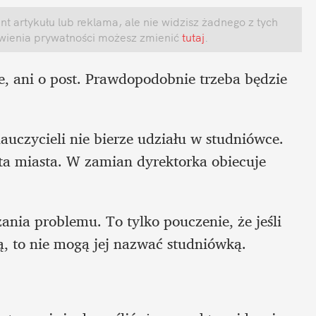
 artykułu lub reklama, ale nie widzisz żadnego z tych 
awienia prywatności możesz zmienić
 tutaj
.
e, ani o post. Prawdopodobnie trzeba będzie 
nauczycieli nie bierze udziału w studniówce. 
ta miasta. W zamian dyrektorka obiecuje 
ania problemu. To tylko pouczenie, że jeśli 
, to nie mogą jej nazwać studniówką. 