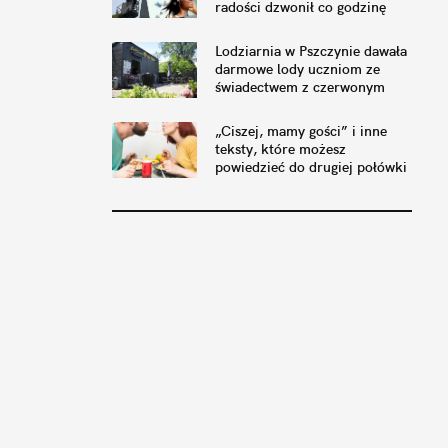
radości dzwonił co godzinę
Lodziarnia w Pszczynie dawała
darmowe lody uczniom ze
świadectwem z czerwonym
paskiem. No i już nie może
„Ciszej, mamy gości” i inne
teksty, które możesz
powiedzieć do drugiej połówki
i do swojego jelita