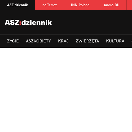
ASZ
:
dziennik
na
:
Temat
INN
:
Poland
mama
:
DU
ŻYCIE
ASZKOBIETY
KRAJ
ZWIERZĘTA
KULTURA