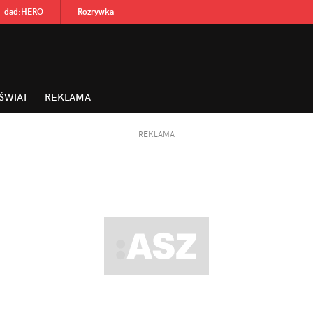
dad
:
HERO
Rozrywka
ŚWIAT
REKLAMA
REKLAMA