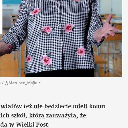
it / @Martinez_Majkut
kwiatów też nie będziecie mieli komu 
ich szkół, która zauważyła, że 
a w Wielki Post.