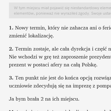
W tym miejscu miał pojawić się niestandardowy element
elementów, ponieważ nie wyraziłeś zgody. Swoje ust
1.
 Nowy termin, który nie zahacza ani o feri
zmienić lokalizację. 
2.
 Termin zostaje, ale cała dyrekcja i część 
Nie wchodzi w grę też zaproszenie prezyden
prezent w postaci afery na całą Polskę. 
3.
 Ten punkt nie jest do końca opcją rozwiąz
uczniowie zdecydują się na imprezę z pompą
Ja bym brała 2 na ich miejscu.