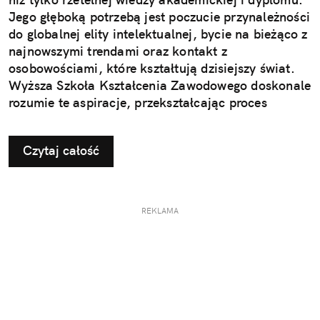
Jego głęboką potrzebą jest poczucie przynależności
do globalnej elity intelektualnej, bycie na bieżąco z
najnowszymi trendami oraz kontakt z
osobowościami, które kształtują dzisiejszy świat.
Wyższa Szkoła Kształcenia Zawodowego doskonale
rozumie te aspiracje, przekształcając proces
studiowania w żywe centrum inspiracji, gdzie
tradycja akademicka spotyka się z technologią
Czytaj całość
jutra i wizjonerskim myśleniem.
REKLAMA