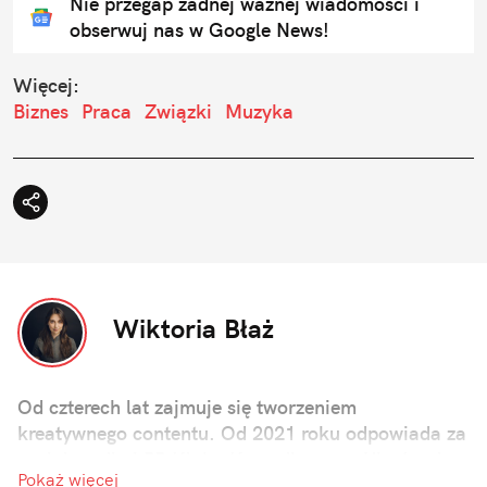
Nie przegap żadnej ważnej wiadomości i
obserwuj nas w Google News!
Więcej:
Biznes
Praca
Związki
Muzyka
Wiktoria Błaż
Od czterech lat zajmuje się tworzeniem
kreatywnego contentu. Od 2021 roku odpowiada za
social media i PR Klubu Komediowego. Ukończyła
Pokaż więcej
studia dziennikarskie ze specjalizacją w zakresie