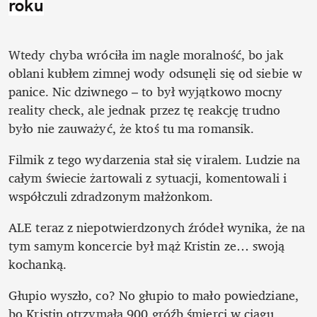
roku
Wtedy chyba wróciła im nagle moralność, bo jak 
oblani kubłem zimnej wody odsunęli się od siebie w 
panice. Nic dziwnego – to był wyjątkowo mocny 
reality check, ale jednak przez tę reakcję trudno 
było nie zauważyć, że ktoś tu ma romansik.
Filmik z tego wydarzenia stał się viralem. Ludzie na 
całym świecie żartowali z sytuacji, komentowali i 
współczuli zdradzonym małżonkom.
ALE teraz z niepotwierdzonych źródeł wynika, że na 
tym samym koncercie był mąż Kristin ze… swoją 
kochanką.
Głupio wyszło, co? No głupio to mało powiedziane, 
bo Kristin otrzymała 900 gróźb śmierci w ciągu 