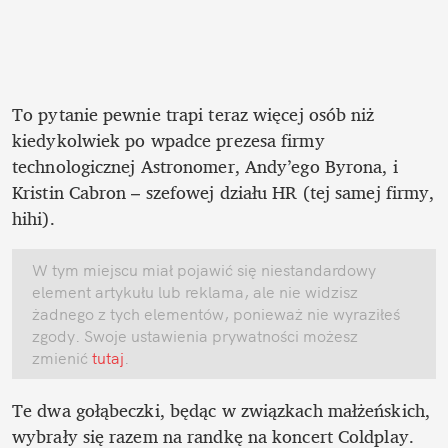
To pytanie pewnie trapi teraz więcej osób niż 
kiedykolwiek po wpadce prezesa firmy 
technologicznej Astronomer, Andy’ego Byrona, i 
Kristin Cabron – szefowej działu HR (tej samej firmy, 
hihi).
W tym miejscu miał pojawić się niestandardowy 
element artykułu lub reklama, ale nie widzisz 
żadnego z tych elementów, ponieważ nie wyraziłeś 
zgody. Swoje ustawienia prywatności możesz 
zmienić
 tutaj
.
Te dwa gołąbeczki, będąc w związkach małżeńskich, 
wybrały się razem na randkę na koncert Coldplay. 