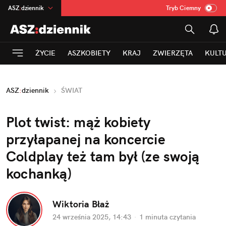
ASZ
:
dziennik
Tryb Ciemny
na
:
Temat
INN
:
Poland
ŻYCIE
ASZKOBIETY
KRAJ
ZWIERZĘTA
KULT
mama
:
DU
dad
:
HERO
ASZ
:
dziennik
ŚWIAT
Rozrywka
Plot twist: mąż kobiety 
przyłapanej na koncercie 
Coldplay też tam był (ze swoją 
kochanką)
Wiktoria Błaż
24 września 2025, 14:43
·
1 minuta
 czytania