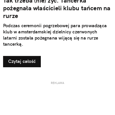
Tak trzeba (nie) żyć. Tancerka
pożegnała właścicieli klubu tańcem na
rurze
Podczas ceremonii pogrzebowej para prowadząca
klub w amsterdamskiej dzielnicy czerwonych
latarni została pożegnana wijącą się na rurze
tancerką.
Czytaj całość
REKLAMA