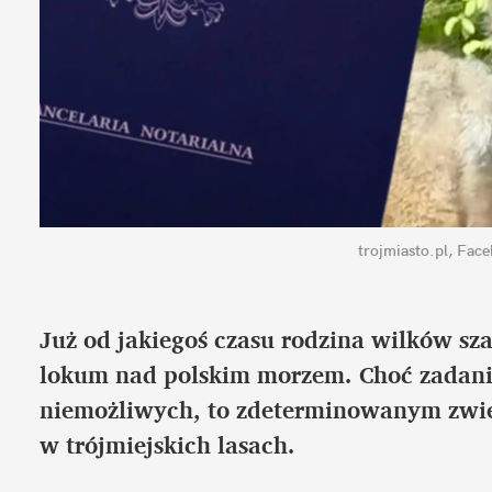
trojmiasto.pl, Fac
Już od jakiegoś czasu rodzina wilków sza
lokum nad polskim morzem. Choć zadanie n
niemożliwych, to zdeterminowanym zwier
w trójmiejskich lasach.