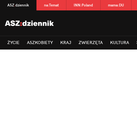
ASZ
:
dziennik
na
:
Temat
INN
:
Poland
mama
:
DU
ŻYCIE
ASZKOBIETY
KRAJ
ZWIERZĘTA
KULTURA