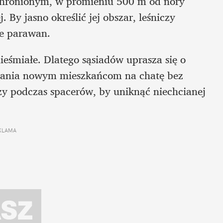
 chronionym, w promieniu 500 m od nory 
By jasno określić jej obszar, leśniczy 
ie parawan.
ieśmiałe. Dlatego sąsiadów uprasza się o 
ijania nowym mieszkańcom na chatę bez 
y podczas spacerów, by uniknąć niechcianej 
KLAMA 