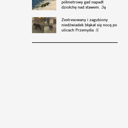
półmetrowy gad napadł
dziołchę nad stawem. Ją
zamurowało, a on był gumowy
Zestresowany i zagubiony
niedźwiadek błąkał się nocą po
ulicach Przemyśla :((