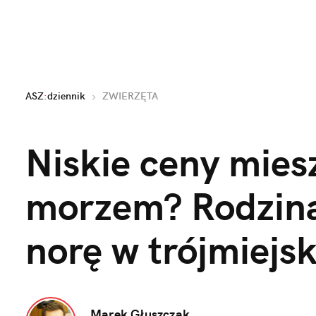
ASZ
:
dziennik
ZWIERZĘTA
Niskie ceny mies
morzem? Rodzina 
norę w trójmiejsk
Marek Głuszczak