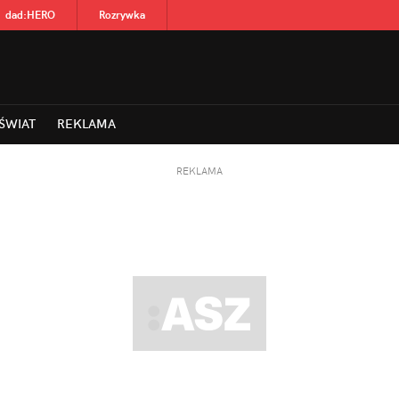
dad
:
HERO
Rozrywka
ŚWIAT
REKLAMA
REKLAMA