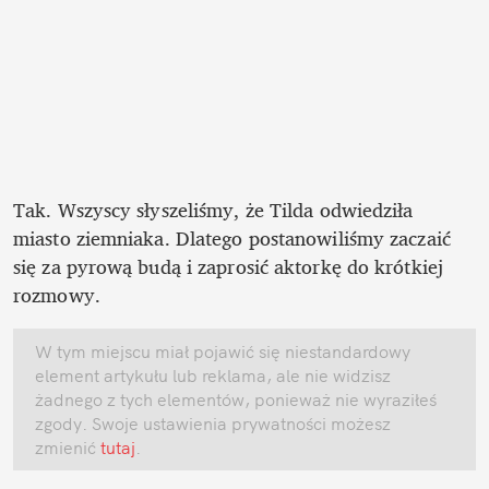
Tak. Wszyscy słyszeliśmy, że Tilda odwiedziła 
miasto ziemniaka. Dlatego postanowiliśmy zaczaić 
się za pyrową budą i zaprosić aktorkę do krótkiej 
rozmowy.
W tym miejscu miał pojawić się niestandardowy 
element artykułu lub reklama, ale nie widzisz 
żadnego z tych elementów, ponieważ nie wyraziłeś 
zgody. Swoje ustawienia prywatności możesz 
zmienić
 tutaj
.