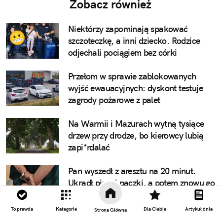
Zobacz również
Niektórzy zapominają spakować
szczoteczkę, a inni dziecko. Rodzice
odjechali pociągiem bez córki
Przełom w sprawie zablokowanych
wyjść ewauacyjnych: dyskont testuje
zagrody pożarowe z palet
Na Warmii i Mazurach wytną tysiące
drzew przy drodze, bo kierowcy lubią
zapi*rdalać
Pan wyszedł z aresztu na 20 minut.
Ukradł piwo i pączki, a potem znowu go
zatrzymali
To prawda
Kategorie
Dla Ciebie
Artykuł dnia
Strona Główna
Bocian przylatuje po dyniowe bułki,