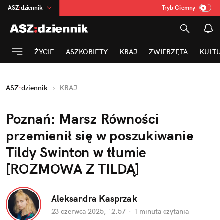
ASZ
:
dziennik
Tryb Ciemny
na
:
Temat
INN
:
Poland
ŻYCIE
ASZKOBIETY
KRAJ
ZWIERZĘTA
KULT
mama
:
DU
dad
:
HERO
ASZ
:
dziennik
KRAJ
Rozrywka
Poznań: Marsz Równości 
przemienił się w poszukiwanie 
Tildy Swinton w tłumie 
[ROZMOWA Z TILDĄ]
Aleksandra Kasprzak
23 czerwca 2025, 12:57
·
1 minuta
 czytania