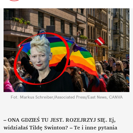
Fot. Markus Schreiber/Associated Press/East News, CANVA
– ONA GDZIEŚ TU JEST. ROZEJRZYJ SIĘ. Ej, 
widziałaś Tildę Swinton? – Te i inne pytania 