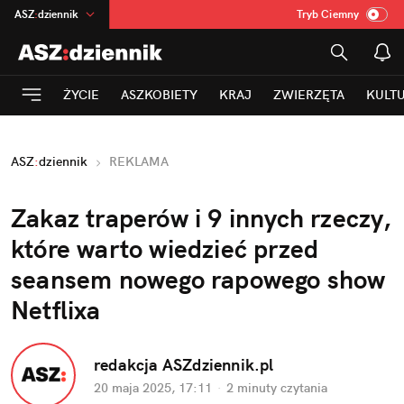
ASZ
:
dziennik
Tryb Ciemny
na
:
Temat
INN
:
Poland
ŻYCIE
ASZKOBIETY
KRAJ
ZWIERZĘTA
KULT
mama
:
DU
dad
:
HERO
ASZ
:
dziennik
REKLAMA
Rozrywka
Zakaz traperów i 9 innych rzeczy, 
które warto wiedzieć przed 
seansem nowego rapowego show 
Netflixa
redakcja ASZdziennik.pl
20 maja 2025, 17:11
·
2 minuty
 czytania