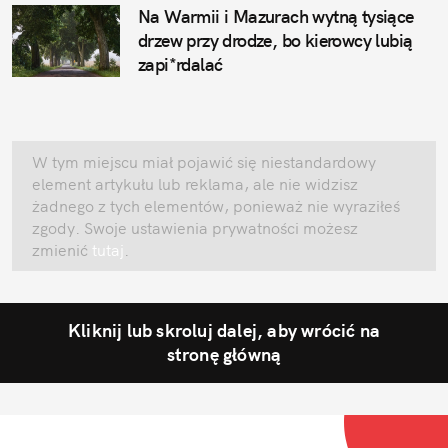
Na Warmii i Mazurach wytną tysiące
drzew przy drodze, bo kierowcy lubią
zapi*rdalać
W tym miejscu miał pojawić się niestandardowy
element artykułu lub reklama, ale nie widzisz
żadnego z tych elementów, ponieważ nie wyraziłeś
zgody. Swoje ustawienia prywatności możesz
zmienić
tutaj
.
Kliknij lub skroluj dalej, aby wrócić na
stronę główną