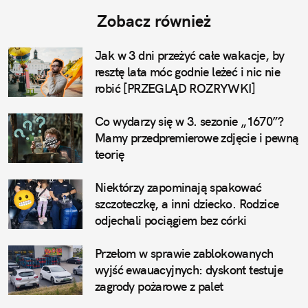
Zobacz również
Jak w 3 dni przeżyć całe wakacje, by
resztę lata móc godnie leżeć i nic nie
robić [PRZEGLĄD ROZRYWKI]
Co wydarzy się w 3. sezonie „1670”?
Mamy przedpremierowe zdjęcie i pewną
teorię
Niektórzy zapominają spakować
szczoteczkę, a inni dziecko. Rodzice
odjechali pociągiem bez córki
Przełom w sprawie zablokowanych
wyjść ewauacyjnych: dyskont testuje
zagrody pożarowe z palet