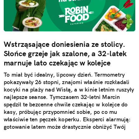
Wstrząsające doniesienia ze stolicy.
Słońce grzeje jak szalone, a 32-latek
marnuje lato czekając w kolejce
To miał być idealny, lipcowy dzień. Termometry
pokazywały 26 stopni, znajomi właśnie rozkładali
kocyki na plaży nad Wisłą, a w kinie letnim ruszyły
najlepsze seanse. Tymczasem 32-letni Marcin
spędził te bezcenne chwile czekając w kolejce do
kasy, próbując przypomnieć sobie, po co mu
właściwie ten pęczek koperku. Eksperci alarmują:
gotowanie latem może drastycznie obniżyć Twój
poziom wakacyjnego szczęścia.