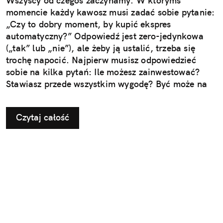
Wszyscy od czegoś zaczynamy. W którymś
momencie każdy kawosz musi zadać sobie pytanie:
„Czy to dobry moment, by kupić ekspres
automatyczny?” Odpowiedź jest zero-jedynkowa
(„tak” lub „nie”), ale żeby ją ustalić, trzeba się
trochę napocić. Najpierw musisz odpowiedzieć
sobie na kilka pytań: Ile możesz zainwestować?
Stawiasz przede wszystkim wygodę? Być może na
tyle lubisz uczestniczyć w procesie parzenia, że
jesteś w stanie poświęcić z tego powodu odrobinę
Czytaj całość
komfortu? Zanim zacznie Ci się od tego kręcić w
głowie, uspokój się i pamiętaj: służymy pomocą!
Wspólnie przeanalizujmy najważniejsze za i
przeciw, by ułatwić Ci świadome podjęcie decyzji.