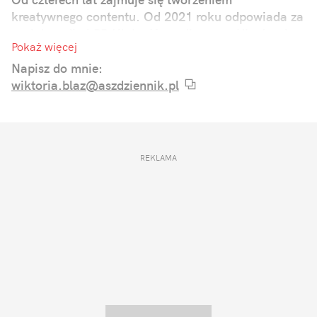
kreatywnego contentu. Od 2021 roku odpowiada za
social media i PR Klubu Komediowego. Ukończyła
Pokaż więcej
studia dziennikarskie ze specjalizacją w zakresie
komunikacji online.
Napisz do mnie:
wiktoria.blaz@aszdziennik.pl
REKLAMA