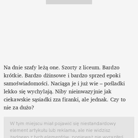
Na dnie szafy leżą one. Szorty z liceum. Bardzo 
krótkie. Bardzo dżinsowe i bardzo sprzed epoki 
samoświadomości. Naciąga je i już wie – pośladki 
lekko się wychylają. Niby nieinwazyjnie jak 
ciekawskie sąsiadki zza firanki, ale jednak. Czy to 
nie za dużo? 
W tym miejscu miał pojawić się niestandardowy 
element artykułu lub reklama, ale nie widzisz 
żadnego z tych elementów, ponieważ nie wyraziłeś 