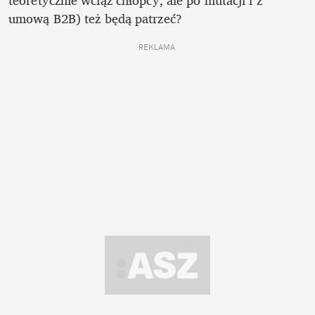
teoretycznie wciąż chłopcy, ale po mutacji i z 
umową B2B) też będą patrzeć?  
REKLAMA 