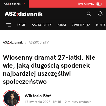
ASZ
:
dziennik
Tryb Ciemny
na
:
Temat
INN
:
Poland
ŻYCIE
ASZKOBIETY
KRAJ
ZWIERZĘTA
KULT
mama
:
DU
dad
:
HERO
ASZ
:
dziennik
ASZKOBIETY
Rozrywka
Wiosenny dramat 27-latki. Nie 
wie, jaką długością spodenek 
najbardziej uszczęśliwi 
społeczeństwo
Wiktoria Błaż
17 kwietnia 2025, 12:45
·
2 minuty
 czytania