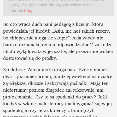
zgody. Swoje ustawienia prywatności możesz 
zmienić
 tutaj
.
Bo oto wraca duch pani pedagog z liceum, która 
powiedziała jej kiedyś: „Asiu, nie noś takich rzeczy, 
bo chłopcy nie mogą się skupić”. Asia wtedy nie 
bardzo rozumiała, czemu odpowiedzialność za cudze 
libido wylądowała w jej szafie, ale przezornie wolała 
dostosować się do prośby.
No dobrze. Zatem może druga para. Szorty numer 
dwa – już mniej liceum, bardziej weekend na działce. 
Są większe, dłuższe i zakrywają pośladki. Mają ten 
niefortunny poziom długości: ani seksownie, ani 
profesjonalnie. Czy to są spodenki do pracy? Jeśli 
kiedyś w szkole mali chłopcy mieli wgapiać się w jej 
spodenki, to czy teraz koledzy z biura (czyli 