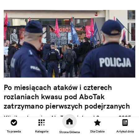
Po miesiącach ataków i czterech
rozlaniach kwasu pod AboTak
zatrzymano pierwszych podejrzanych
Klinika aborcyjna AboTak działa od 8 marca 2025
roku. Od tego czasu trzy niesamowite osoby –
Natalia Broniarczyk, Justyna Wydrzyńska i Kinga
To prawda
Kategorie
Dla Ciebie
Artykuł dnia
Strona Główna