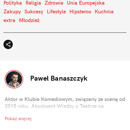
Polityka
Religia
Zdrowie
Unia Europejska
Zakupy
Sukcesy
Lifestyle
Hipsteros
Kuchnia
extra
Młodzież
Paweł Banaszczyk
Aktor w Klubie Komediowym, związany ze sceną od
2015 roku. Absolwent Wiedzy o Teatrze na
Akademii Teatralnej im. A. Zelwerowicza w
Pokaż więcej
Warszawie. Autor skeczy i scenariuszy filmów
krótkometrażowych.