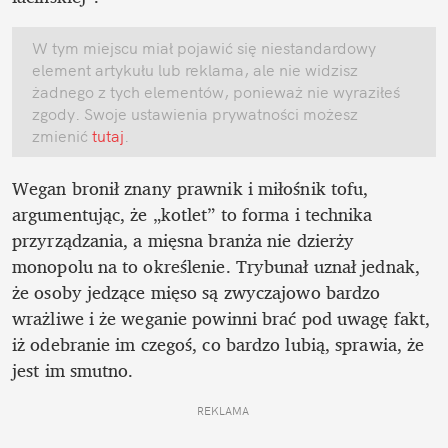
W tym miejscu miał pojawić się niestandardowy 
element artykułu lub reklama, ale nie widzisz 
żadnego z tych elementów, ponieważ nie wyraziłeś 
zgody. Swoje ustawienia prywatności możesz 
zmienić
 tutaj
.
Wegan bronił znany prawnik i miłośnik tofu, 
argumentując, że „kotlet” to forma i technika 
przyrządzania, a mięsna branża nie dzierży 
monopolu na to określenie. Trybunał uznał jednak, 
że osoby jedzące mięso są zwyczajowo bardzo 
wrażliwe i że weganie powinni brać pod uwagę fakt, 
iż odebranie im czegoś, co bardzo lubią, sprawia, że 
jest im smutno.
REKLAMA 