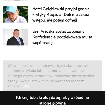
Hotel Gołębiewski przyjął godnie
krytykę Książula. Dali mu zakaz
wstępu, ale potem cofnęli
Szef Areczka został zwolniony.
Konfederacja podziękowała mu za
współpracę.
W tym miejscu miał pojawić się niestandardowy
element artykułu lub reklama, ale nie widzisz
żadnego z tych elementów, ponieważ nie wyraziłeś
zgody. Swoje ustawienia prywatności możesz
zmienić
tutaj
.
Kliknij lub skroluj dalej, aby wrócić na
stronę główną