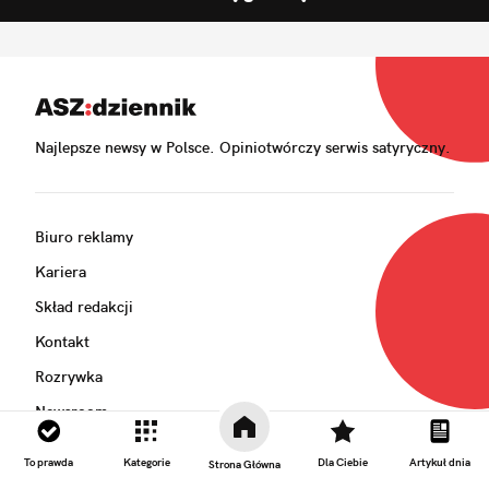
Najlepsze newsy w Polsce. Opiniotwórczy serwis satyryczny.
Biuro reklamy
Kariera
Skład redakcji
Kontakt
Rozrywka
Newsroom
Regulamin
To prawda
Kategorie
Dla Ciebie
Artykuł dnia
Strona Główna
Prywatność