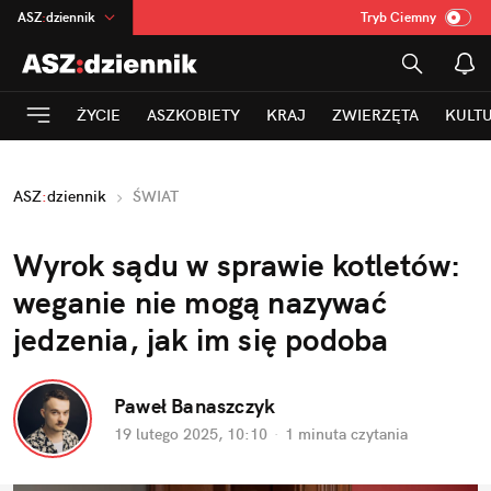
ASZ
:
dziennik
Tryb Ciemny
na
:
Temat
INN
:
Poland
ŻYCIE
ASZKOBIETY
KRAJ
ZWIERZĘTA
KULT
mama
:
DU
dad
:
HERO
ASZ
:
dziennik
ŚWIAT
Rozrywka
Wyrok sądu w sprawie kotletów: 
weganie nie mogą nazywać 
jedzenia, jak im się podoba
Paweł Banaszczyk
19 lutego 2025, 10:10
·
1 minuta
 czytania