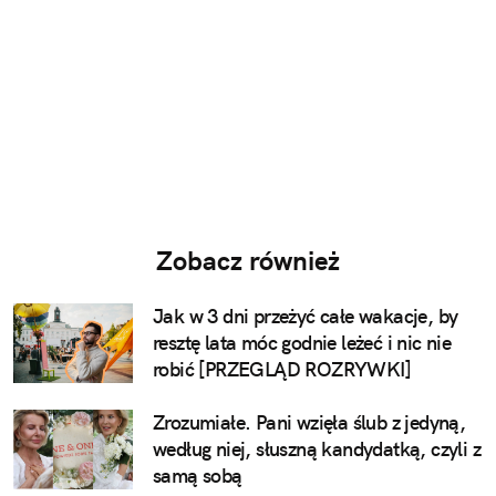
Zobacz również
Jak w 3 dni przeżyć całe wakacje, by
resztę lata móc godnie leżeć i nic nie
robić [PRZEGLĄD ROZRYWKI]
Zrozumiałe. Pani wzięła ślub z jedyną,
według niej, słuszną kandydatką, czyli z
samą sobą