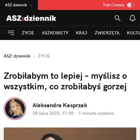
ASZ
:
dziennik
Tryb Ciemny
na
:
Temat
INN
:
Poland
ŻYCIE
ASZKOBIETY
KRAJ
ZWIERZĘTA
KULT
mama
:
DU
dad
:
HERO
ASZ
:
dziennik
ŻYCIE
Rozrywka
Zrobiłabym to lepiej – myślisz o 
wszystkim, co zrobiłabyś gorzej
Aleksandra Kasprzak
28 lipca 2023, 17:58
·
1 minuta
 czytania