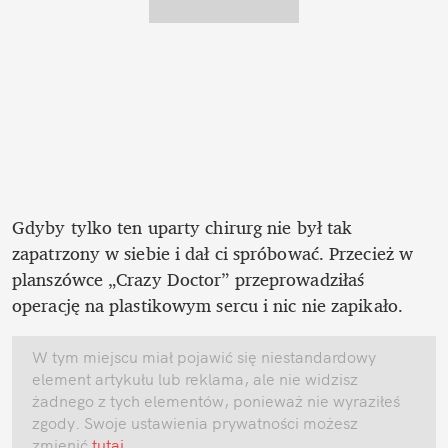
Gdyby tylko ten uparty chirurg nie był tak 
zapatrzony w siebie i dał ci spróbować. Przecież w 
planszówce „Crazy Doctor” przeprowadziłaś 
operację na plastikowym sercu i nic nie zapikało.
W tym miejscu miał pojawić się niestandardowy 
element artykułu lub reklama, ale nie widzisz 
żadnego z tych elementów, ponieważ nie wyraziłeś 
zgody. Swoje ustawienia prywatności możesz 
zmienić
 tutaj
.