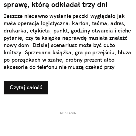
sprawę, którą odkładał trzy dni
Jeszcze niedawno wysłanie paczki wyglądało jak
mała operacja logistyczna: karton, taśma, adres,
drukarka, etykieta, punkt, godziny otwarcia i ciche
pytanie, czy ta książka naprawdę musiała znaleźć
nowy dom. Dzisiaj scenariusz może być dużo
krótszy. Sprzedana książka, gra po przejściu, bluza
po porządkach w szafie, drobny prezent albo
akcesoria do telefonu nie muszą czekać przy
drzwiach „do jutra”. Wystarczy aplikacja InPost
Mobile, dobrze zapakowana paczka i najbliższy
Czytaj całość
automat Paczkomat®.
REKLAMA