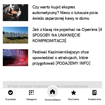
Czy warto kupić ekspres
automatyczny? Nieco o luksusie picia
świeżo zaparzonej kawy w domu
Jak z klasą nie pojechać na Open’era [4
SPOSOBY NA UNIKNIĘCIE
KOMPROMITACJI]
Festiwal Kazimiernikejszyn chce
opowiedzieć o atrakcjach, które
przygotowali [PODAJEMY INFO]
W tym miejscu miał pojawić się niestandardowy
element artykułu lub reklama, ale nie widzisz
żadnego z tych elementów, ponieważ nie wyraziłeś
To prawda
Kategorie
Dla Ciebie
Artykuł dnia
Strona Główna
zgody. Swoje ustawienia prywatności możesz