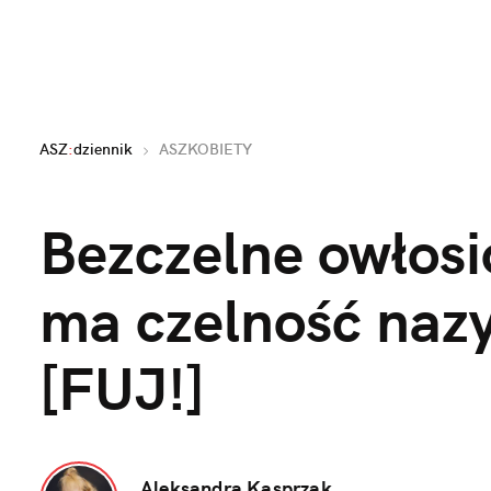
ASZ
:
dziennik
ASZKOBIETY
Bezczelne owłos
ma czelność nazy
[FUJ!]
Aleksandra Kasprzak