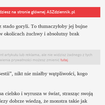
ziesz na stronie głównej
 ASZdziennik.pl
tado goryli. To tłumaczyłoby jej bujne 
w okolicach żuchwy i absolutny brak 
 artykułu lub reklama, ale nie widzisz żadnego z tych 
awienia prywatności możesz zmienić
 tutaj
.
stii”, nikt nie miałby wątpliwości, kogo 
 cielsko i wyrusza w świat, strasząc swoją 
rzy dobrze wiedzą, że monstra takie jak 