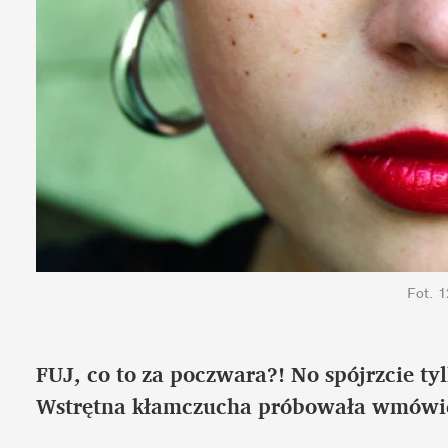
Fot. 
FUJ, co to za poczwara?! No spójrzcie 
Wstrętna kłamczucha próbowała wmówić 