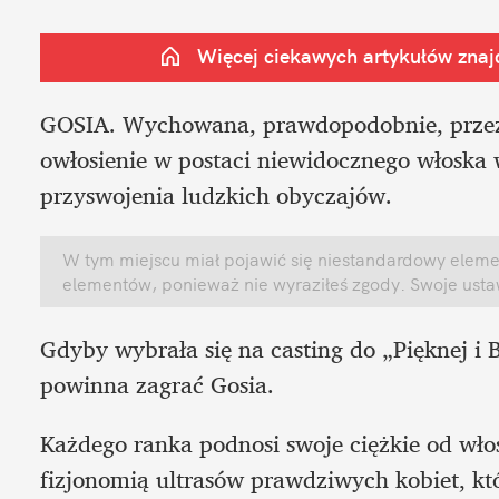
Więcej ciekawych artykułów znajd
GOSIA. Wychowana, prawdopodobnie, przez s
owłosienie w postaci niewidocznego włoska 
przyswojenia ludzkich obyczajów. 
W tym miejscu miał pojawić się niestandardowy element
elementów, ponieważ nie wyraziłeś zgody. Swoje ust
Gdyby wybrała się na casting do „Pięknej i Be
powinna zagrać Gosia.
Każdego ranka podnosi swoje ciężkie od włosa
fizjonomią ultrasów prawdziwych kobiet, któ