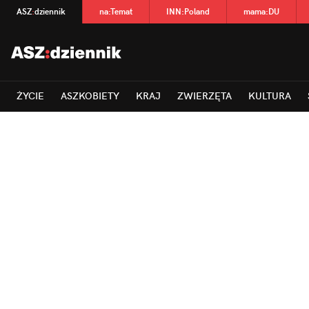
ASZ
:
dziennik
na
:
Temat
INN
:
Poland
mama
:
DU
ŻYCIE
ASZKOBIETY
KRAJ
ZWIERZĘTA
KULTURA