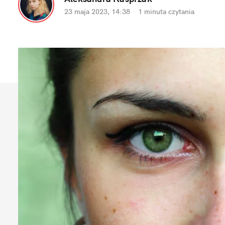
23 maja 2023, 14:38
·
1 minuta
 czytania