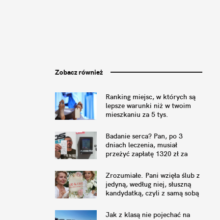
Zobacz również
Ranking miejsc, w których są
lepsze warunki niż w twoim
mieszkaniu za 5 tys.
miesięcznie bez klimatyzacji
Badanie serca? Pan, po 3
dniach leczenia, musiał
przeżyć zapłatę 1320 zł za
parking pod szpitalem
Zrozumiałe. Pani wzięła ślub z
jedyną, według niej, słuszną
kandydatką, czyli z samą sobą
Jak z klasą nie pojechać na