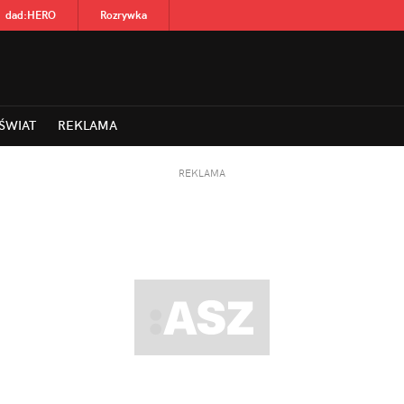
dad
:
HERO
Rozrywka
ŚWIAT
REKLAMA
REKLAMA