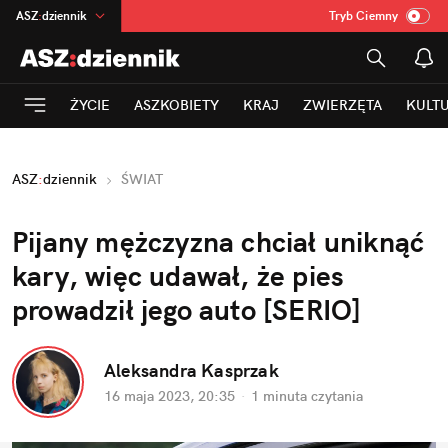
ASZ
:
dziennik
Tryb Ciemny
na
:
Temat
INN
:
Poland
ŻYCIE
ASZKOBIETY
KRAJ
ZWIERZĘTA
KULT
mama
:
DU
dad
:
HERO
ASZ
:
dziennik
ŚWIAT
Rozrywka
Pijany mężczyzna chciał uniknąć 
kary, więc udawał, że pies 
prowadził jego auto [SERIO]
Aleksandra Kasprzak
16 maja 2023, 20:35
·
1 minuta
 czytania