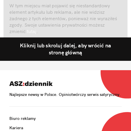
W tym miejscu miał pojawić się niestandardowy
element artykułu lub reklama, ale nie widzisz
żadnego z tych elementów, ponieważ nie wyraziłeś
zgody. Swoje ustawienia prywatności możesz
zmienić
tutaj
.
Kliknij lub skroluj dalej, aby wrócić na
stronę główną
Najlepsze newsy w Polsce. Opiniotwórczy serwis satyryczny.
Biuro reklamy
Kariera