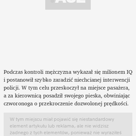
Podczas kontroli mężczyzna wykazał się milionem IQ 
i postanowił szybko zaradzić niechcianej interwencji 
policji. W tym celu przeskoczył na miejsce pasażera, 
a za kierownicą posadził swojego pieska, obwiniając 
czworonoga o przekroczenie dozwolonej prędkości. 
W tym miejscu miał pojawić się niestandardowy 
element artykułu lub reklama, ale nie widzisz 
żadnego z tych elementów, ponieważ nie wyraziłeś 