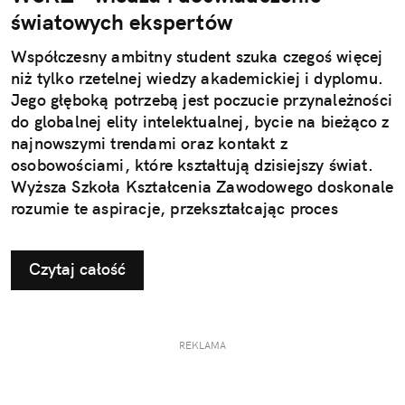
światowych ekspertów
Współczesny ambitny student szuka czegoś więcej
niż tylko rzetelnej wiedzy akademickiej i dyplomu.
Jego głęboką potrzebą jest poczucie przynależności
do globalnej elity intelektualnej, bycie na bieżąco z
najnowszymi trendami oraz kontakt z
osobowościami, które kształtują dzisiejszy świat.
Wyższa Szkoła Kształcenia Zawodowego doskonale
rozumie te aspiracje, przekształcając proces
studiowania w żywe centrum inspiracji, gdzie
tradycja akademicka spotyka się z technologią
Czytaj całość
jutra i wizjonerskim myśleniem.
REKLAMA