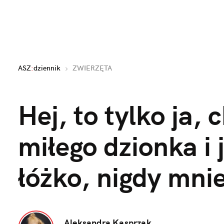
ASZ
:
dziennik
ZWIERZĘTA
Hej, to tylko ja, 
miłego dzionka i
łóżko, nigdy mnie
Aleksandra Kasprzak