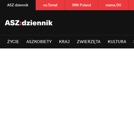
ASZ
:
dziennik
na
:
Temat
INN
:
Poland
mama
:
DU
ŻYCIE
ASZKOBIETY
KRAJ
ZWIERZĘTA
KULTURA