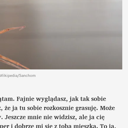
 Wikipedia/Sanchom
ątam. Fajnie wyglądasz, jak tak sobie 
, że ja tu sobie rozkosznie grasuję. Może 
Jeszcze mnie nie widzisz, ale ja cię 
er i dobrze mi się z tobą mieszka. To ja, 