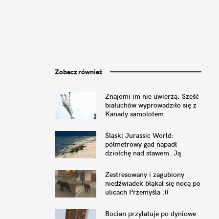
Zobacz również
Znajomi im nie uwierzą. Sześć
białuchów wyprowadziło się z
Kanady samolotem
Śląski Jurassic World:
półmetrowy gad napadł
dziołchę nad stawem. Ją
zamurowało, a on był gumowy
Zestresowany i zagubiony
niedźwiadek błąkał się nocą po
ulicach Przemyśla :((
Bocian przylatuje po dyniowe