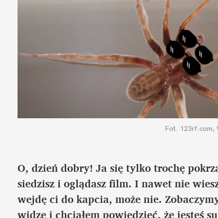
Fot. 123rf.com,
O, dzień dobry! Ja się tylko trochę pokrz
siedzisz i oglądasz film. I nawet nie wiesz
wejdę ci do kapcia, może nie. Zobaczymy. 
widzę i chciałem powiedzieć, że jesteś sup