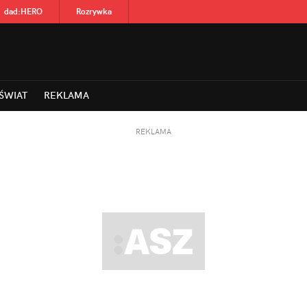
dad
:
HERO
Rozrywka
ŚWIAT
REKLAMA
REKLAMA