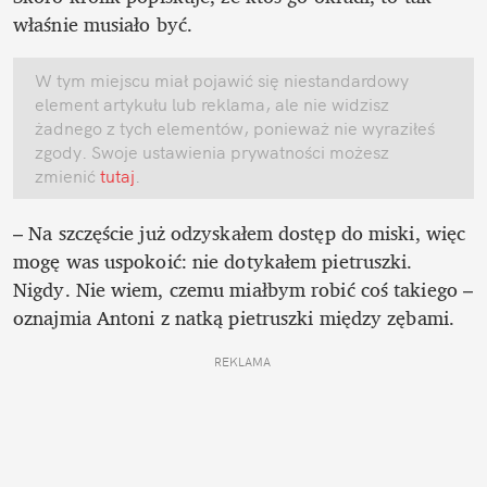
właśnie musiało być. 
W tym miejscu miał pojawić się niestandardowy 
element artykułu lub reklama, ale nie widzisz 
żadnego z tych elementów, ponieważ nie wyraziłeś 
zgody. Swoje ustawienia prywatności możesz 
zmienić
 tutaj
.
– Na szczęście już odzyskałem dostęp do miski, więc 
mogę was uspokoić: nie dotykałem pietruszki. 
Nigdy. Nie wiem, czemu miałbym robić coś takiego – 
oznajmia Antoni z natką pietruszki między zębami. 
REKLAMA 