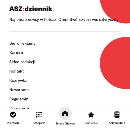
Najlepsze newsy w Polsce. Opiniotwórczy serwis satyryczny.
Biuro reklamy
Kariera
Skład redakcji
Kontakt
Rozrywka
Newsroom
Regulamin
Prywatność
To prawda
Kategorie
Dla Ciebie
Artykuł dnia
Strona Główna