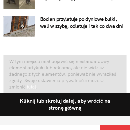
Bocian przylatuje po dyniowe bułki,
wali w szybę, odlatuje i tak co dwa dni
W tym miejscu miał pojawić się niestandardowy
element artykułu lub reklama, ale nie widzisz
żadnego z tych elementów, ponieważ nie wyraziłeś
zgody. Swoje ustawienia prywatności możesz
zmienić
tutaj
.
Kliknij lub skroluj dalej, aby wrócić na
stronę główną