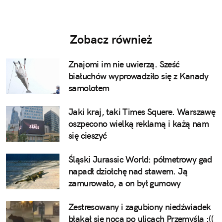
Zobacz również
Znajomi im nie uwierzą. Sześć
białuchów wyprowadziło się z Kanady
samolotem
Jaki kraj, taki Times Squere. Warszawę
oszpecono wielką reklamą i każą nam
się cieszyć
Śląski Jurassic World: półmetrowy gad
napadł dziołchę nad stawem. Ją
zamurowało, a on był gumowy
Zestresowany i zagubiony niedźwiadek
błąkał się nocą po ulicach Przemyśla :((