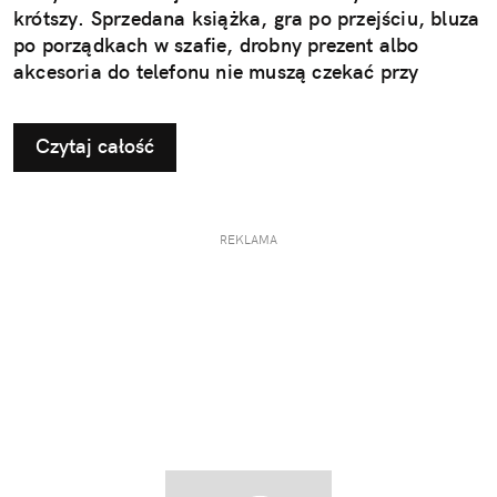
krótszy. Sprzedana książka, gra po przejściu, bluza
po porządkach w szafie, drobny prezent albo
akcesoria do telefonu nie muszą czekać przy
drzwiach „do jutra”. Wystarczy aplikacja InPost
Mobile, dobrze zapakowana paczka i najbliższy
Czytaj całość
automat Paczkomat®.
REKLAMA