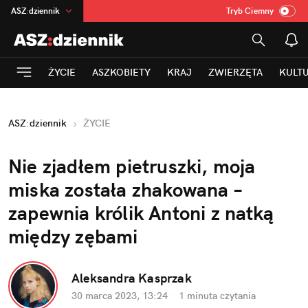
ASZ
:
dziennik
Tryb Ciemny
na
:
Temat
INN
:
Poland
ŻYCIE
ASZKOBIETY
KRAJ
ZWIERZĘTA
KULT
mama
:
DU
dad
:
HERO
ASZ
:
dziennik
ŻYCIE
Rozrywka
Nie zjadłem pietruszki, moja 
miska została zhakowana – 
zapewnia królik Antoni z natką 
między zębami
Aleksandra Kasprzak
30 marca 2023, 13:24
·
1 minuta
 czytania