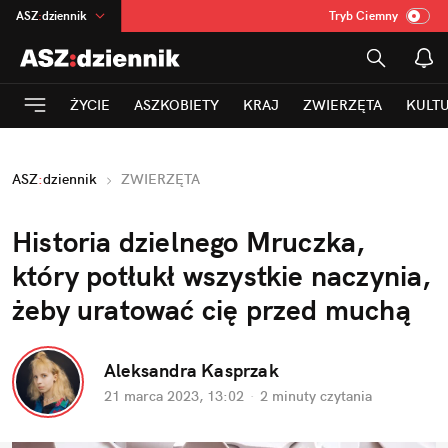
ASZ
:
dziennik
Tryb Ciemny
na
:
Temat
INN
:
Poland
ŻYCIE
ASZKOBIETY
KRAJ
ZWIERZĘTA
KULT
mama
:
DU
dad
:
HERO
ASZ
:
dziennik
ZWIERZĘTA
Rozrywka
Historia dzielnego Mruczka, 
który potłukł wszystkie naczynia, 
żeby uratować cię przed muchą
Aleksandra Kasprzak
21 marca 2023, 13:02
·
2 minuty
 czytania