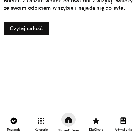
Bocian z Olszan wpada co dwa dni z wizytą, walczy
ze swoim odbiciem w szybie i najada się do syta.
Czytaj całość
To prawda
Kategorie
Dla Ciebie
Artykuł dnia
Strona Główna