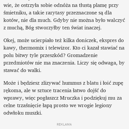
wie, że ostrzyła sobie odnóża na tłustą plamę przy 
śmietniku, a takie rarytasy przeznaczone są dla 
kotów, nie dla much. Gdyby nie można było walczyć 
z muchą, Bóg stworzyłby ten świat inaczej.
Okej, może ucierpiało też kilka doniczek, ekspres do 
kawy, thermomix i telewizor. Kto ci kazał stawiać na 
polu bitwy tyle przeszkód? Gromadzenie 
przedmiotów nie ma znaczenia. Liczy się odwaga, by 
stawać do walki. 
Może i będziesz zlizywać hummus z blatu i łoić zupę 
rękoma, ale w sztuce tracenia łatwo dojść do 
wprawy, więc pogłaszcz Mruczka i podziękuj mu za 
celne trzaśnięcie łapą prosto we wrogie legiony 
odwłoku muszki.
REKLAMA 