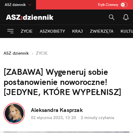
ASZ
:
dziennik
Tryb Ciemny
na
:
Temat
INN
:
Poland
ŻYCIE
ASZKOBIETY
KRAJ
ZWIERZĘTA
KULT
mama
:
DU
dad
:
HERO
ASZ
:
dziennik
ŻYCIE
Rozrywka
[ZABAWA] Wygeneruj sobie 
postanowienie noworoczne! 
[JEDYNE, KTÓRE WYPEŁNISZ]
Aleksandra Kasprzak
02 stycznia 2023, 13:20
·
2 minuty
 czytania