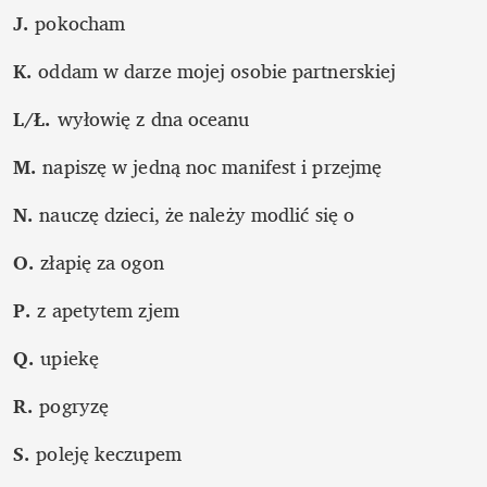
J. 
pokocham
K.
 oddam w darze mojej osobie partnerskiej
L/Ł. 
wyłowię z dna oceanu 
M. 
napiszę w jedną noc manifest i przejmę
N. 
nauczę dzieci, że należy modlić się o
O. 
złapię za ogon
P.
 z apetytem zjem
Q. 
upiekę
R.
 pogryzę
S.
 poleję keczupem