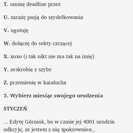
T.
 ominę deadline przez
U. 
zarażę pasją do szydełkowania
V.
 ugotuję
W. 
dołączę do sekty czczącej
X. 
xoxo (i tak nikt nie ma tak na imię)
Y. 
zeskrobię z szyby
Z.
 przemienię w karalucha
2. Wybierz miesiąc swojego urodzenia
STYCZEŃ
... Edytę Górniak, bo w czasie jej 4001 urodzin 
odkryję, że jestem z nią spokrewnion_.