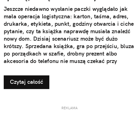
Jeszcze niedawno wysłanie paczki wyglądało jak
mała operacja logistyczna: karton, taśma, adres,
drukarka, etykieta, punkt, godziny otwarcia i ciche
pytanie, czy ta książka naprawdę musiała znaleźć
nowy dom. Dzisiaj scenariusz może być dużo
krótszy. Sprzedana książka, gra po przejściu, bluza
po porządkach w szafie, drobny prezent albo
akcesoria do telefonu nie muszą czekać przy
drzwiach „do jutra”. Wystarczy aplikacja InPost
Mobile, dobrze zapakowana paczka i najbliższy
Czytaj całość
automat Paczkomat®.
REKLAMA