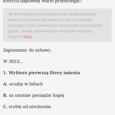
których naprawdę warto przestrzegać!
W tym miejscu miał pojawić się niestandardowy 
element artykułu lub reklama, ale nie widzisz 
żadnego z tych elementów, ponieważ nie wyraziłeś 
zgody. Swoje ustawienia prywatności możesz 
zmienić
 tutaj
.
Zapraszamy do zabawy. 
W 2023...
1. Wybierz pierwszą literę imienia
A.
 urodzę w bólach
B. 
za ostatnie pieniądze kupię
C. 
zrobię od niechcenia