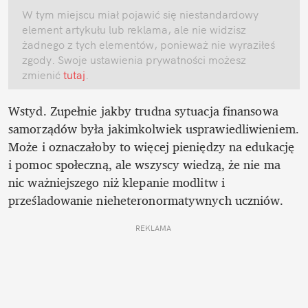
W tym miejscu miał pojawić się niestandardowy 
element artykułu lub reklama, ale nie widzisz 
żadnego z tych elementów, ponieważ nie wyraziłeś 
zgody. Swoje ustawienia prywatności możesz 
zmienić
 tutaj
.
Wstyd. Zupełnie jakby trudna sytuacja finansowa 
samorządów była jakimkolwiek usprawiedliwieniem. 
Może i oznaczałoby to więcej pieniędzy na edukację 
i pomoc społeczną, ale wszyscy wiedzą, że nie ma 
nic ważniejszego niż klepanie modlitw i 
prześladowanie nieheteronormatywnych uczniów. 
REKLAMA 