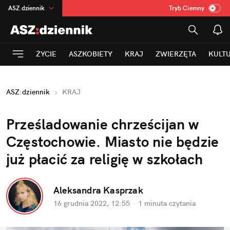
ASZ
:
dziennik
Tryb Ciemny
na
:
Temat
INN
:
Poland
ŻYCIE
ASZKOBIETY
KRAJ
ZWIERZĘTA
KULT
mama
:
DU
dad
:
HERO
ASZ
:
dziennik
KRAJ
Rozrywka
Prześladowanie chrześcijan w 
Częstochowie. Miasto nie będzie 
już płacić za religię w szkołach
Aleksandra Kasprzak
16 grudnia 2022, 12:55
·
1 minuta
 czytania