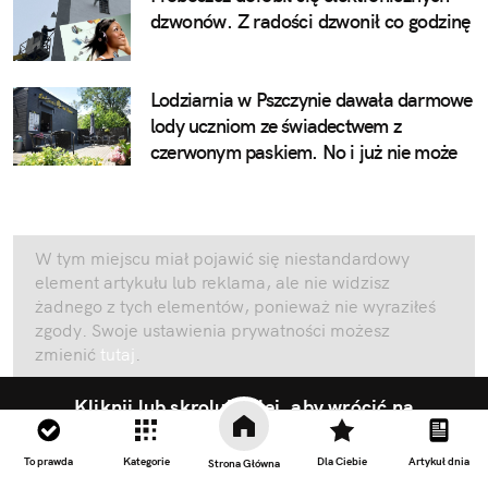
dzwonów. Z radości dzwonił co godzinę
Lodziarnia w Pszczynie dawała darmowe
lody uczniom ze świadectwem z
czerwonym paskiem. No i już nie może
W tym miejscu miał pojawić się niestandardowy
element artykułu lub reklama, ale nie widzisz
żadnego z tych elementów, ponieważ nie wyraziłeś
zgody. Swoje ustawienia prywatności możesz
zmienić
tutaj
.
Kliknij lub skroluj dalej, aby wrócić na
stronę główną
To prawda
Kategorie
Dla Ciebie
Artykuł dnia
Strona Główna