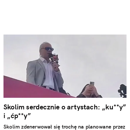
Skolim serdecznie o artystach: „ku**y”
i „ćp**y”
Skolim zdenerwował się trochę na planowane przez