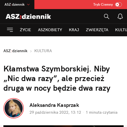
ASZ
:
dziennik
Tryb Ciemny
na
:
Temat
INN
:
Poland
ŻYCIE
ASZKOBIETY
KRAJ
ZWIERZĘTA
KULT
mama
:
DU
dad
:
HERO
ASZ
:
dziennik
KULTURA
Rozrywka
Kłamstwa Szymborskiej. Niby 
„Nic dwa razy”, ale przecież 
druga w nocy będzie dwa razy
Aleksandra Kasprzak
29 października 2022, 13:12
·
1 minuta
 czytania