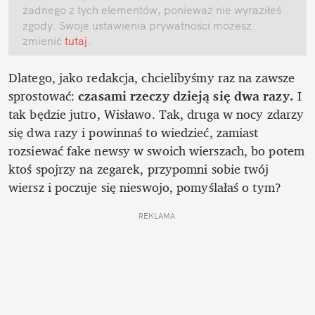
żadnego z tych elementów, ponieważ nie wyraziłeś 
zgody. Swoje ustawienia prywatności możesz 
zmienić
 tutaj
.
Dlatego, jako redakcja, chcielibyśmy raz na zawsze 
sprostować: 
czasami rzeczy dzieją się dwa razy. 
I 
tak będzie jutro, Wisławo. Tak, druga w nocy zdarzy 
się dwa razy i powinnaś to wiedzieć, zamiast 
rozsiewać fake newsy w swoich wierszach, bo potem 
ktoś spojrzy na zegarek, przypomni sobie twój 
wiersz i poczuje się nieswojo, pomyślałaś o tym?
REKLAMA 