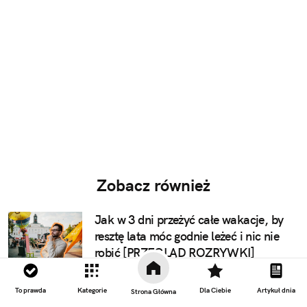
Zobacz również
Jak w 3 dni przeżyć całe wakacje, by
resztę lata móc godnie leżeć i nic nie
robić [PRZEGLĄD ROZRYWKI]
Zrozumiałe. Pani wzięła ślub z jedyną,
To prawda
Kategorie
Dla Ciebie
Artykuł dnia
Strona Główna
według niej, słuszną kandydatką, czyli z