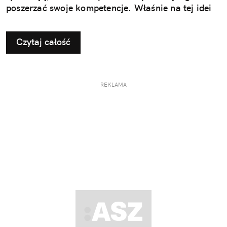
poszerzać swoje kompetencje. Właśnie na tej idei
opiera się kampania Nauka LevelUp realizowana
przez Wyższą Szkołę Kształcenia Zawodowego.
Czytaj całość
REKLAMA