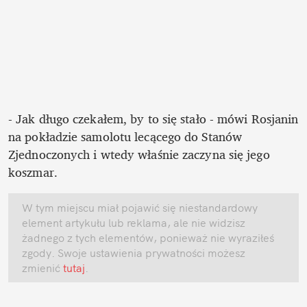
- Jak długo czekałem, by to się stało - mówi Rosjanin 
na pokładzie samolotu lecącego do Stanów 
Zjednoczonych i wtedy właśnie zaczyna się jego 
koszmar. 
W tym miejscu miał pojawić się niestandardowy 
element artykułu lub reklama, ale nie widzisz 
żadnego z tych elementów, ponieważ nie wyraziłeś 
zgody. Swoje ustawienia prywatności możesz 
zmienić
 tutaj
.