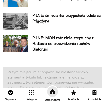
PILNE: śmieciarka przyjechała odebrać
Prigożyna
PILNE: MON zatrudnia szeptuchy z
Podlasia do przewidzenia ruchów
Białorusi
W tym miejscu miał pojawić się niestandardowy
element artykułu lub reklama, ale nie widzisz
żadnego z tych elementów, ponieważ nie wyraziłeś
zgody. Swoje ustawienia prywatności możesz
zmienić
tutaj
.
To prawda
Kategorie
Dla Ciebie
Artykuł dnia
Strona Główna
Kliknij lub skroluj dalej, aby wrócić na