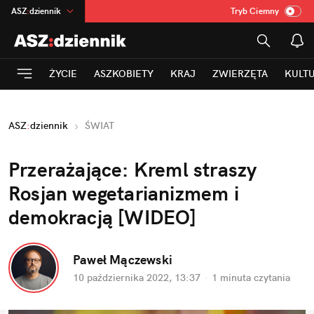
ASZ
:
dziennik
Tryb Ciemny
na
:
Temat
INN
:
Poland
ŻYCIE
ASZKOBIETY
KRAJ
ZWIERZĘTA
KULT
mama
:
DU
dad
:
HERO
ASZ
:
dziennik
ŚWIAT
Rozrywka
Przerażające: Kreml straszy 
Rosjan wegetarianizmem i 
demokracją [WIDEO]
Paweł Mączewski
10 października 2022, 13:37
·
1 minuta
 czytania