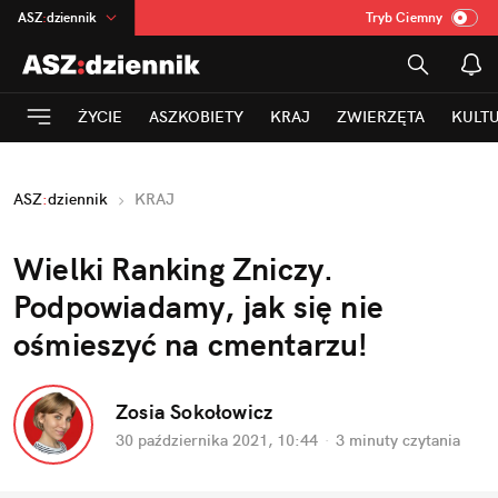
ASZ
:
dziennik
Tryb Ciemny
na
:
Temat
INN
:
Poland
ŻYCIE
ASZKOBIETY
KRAJ
ZWIERZĘTA
KULT
mama
:
DU
dad
:
HERO
ASZ
:
dziennik
KRAJ
Rozrywka
Wielki Ranking Zniczy.
Podpowiadamy, jak się nie
ośmieszyć na cmentarzu!
Zosia Sokołowicz
30 października 2021, 10:44
·
3 minuty
czytania