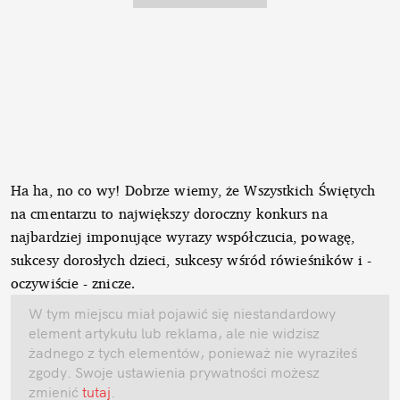
Ha ha, no co wy! Dobrze wiemy, że Wszystkich Świętych
na cmentarzu to największy doroczny konkurs na
najbardziej imponujące wyrazy współczucia, powagę,
sukcesy dorosłych dzieci, sukcesy wśród rówieśników i -
oczywiście - znicze.
W tym miejscu miał pojawić się niestandardowy
element artykułu lub reklama, ale nie widzisz
żadnego z tych elementów, ponieważ nie wyraziłeś
zgody. Swoje ustawienia prywatności możesz
zmienić
tutaj
.