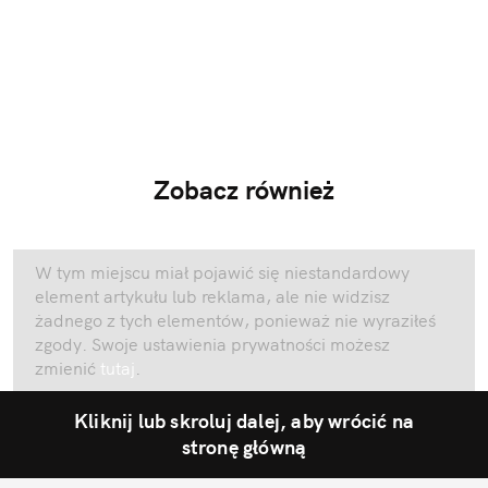
Zobacz również
W tym miejscu miał pojawić się niestandardowy
element artykułu lub reklama, ale nie widzisz
żadnego z tych elementów, ponieważ nie wyraziłeś
zgody. Swoje ustawienia prywatności możesz
zmienić
tutaj
.
Kliknij lub skroluj dalej, aby wrócić na
stronę główną