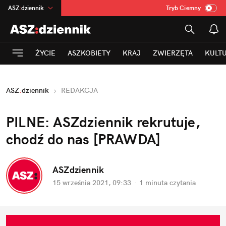
ASZ
:
dziennik
Tryb Ciemny
na
:
Temat
INN
:
Poland
ŻYCIE
ASZKOBIETY
KRAJ
ZWIERZĘTA
KULT
mama
:
DU
dad
:
HERO
ASZ
:
dziennik
REDAKCJA
Rozrywka
PILNE: ASZdziennik rekrutuje,
chodź do nas [PRAWDA]
ASZdziennik
15 września 2021, 09:33
·
1 minuta
czytania