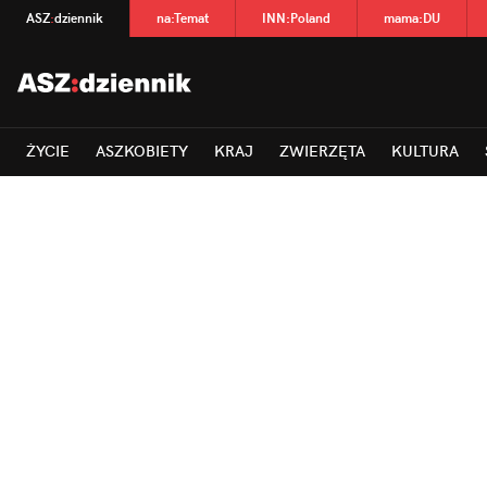
ASZ
:
dziennik
na
:
Temat
INN
:
Poland
mama
:
DU
ŻYCIE
ASZKOBIETY
KRAJ
ZWIERZĘTA
KULTURA