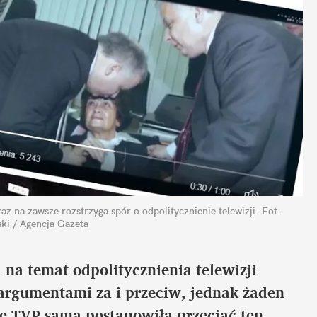
z na zawsze rozstrzyga spór o odpolitycznienie telewizji.
Fot.
ki / Agencja Gazeta
a na temat odpolitycznienia telewizji
ę argumentami za i przeciw, jednak żaden
cie TVP sama postanowiła przeciąć ten