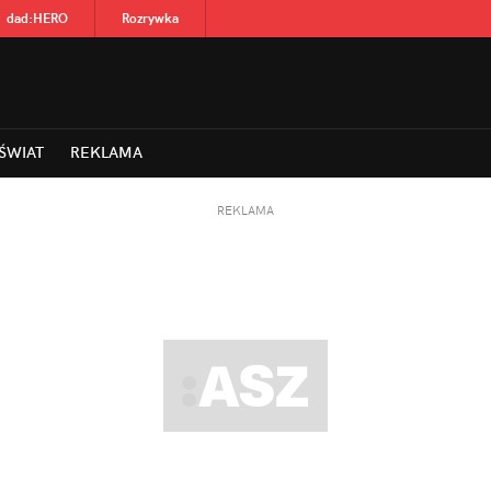
dad
:
HERO
Rozrywka
ŚWIAT
REKLAMA
REKLAMA