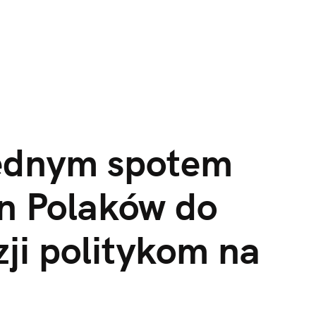
Jednym spotem
n Polaków do
zji politykom na