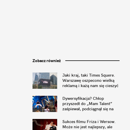
Zobacz również
Jaki kraj, taki Times Squere.
Warszawę oszpecono wielką
reklamą i każą nam się cieszyć
Dywersyfikacja? Chłop
przyszedł do „Mam Talent”
zaśpiewał, podciągnął się na
drążku, a potem się oświadczył
Sukces filmu Friza i Wersow.
Może nie jest najlepszy, ale