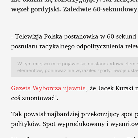
węzeł gordyjski. Zaledwie 60-sekundow
- Telewizja Polska postanowiła w 60 sekund
postulatu radykalnego odpolitycznienia telew
W tym miejscu miał pojawić się niestandardowy elemen
elementów, ponieważ nie wyraziłeś zgody. Swoje ust
Gazeta Wyborcza ujawnia
, że Jacek Kurski 
coś zmontować".
Tak powstał najbardziej przekonujący spot p
polityków. Spot wyprodukowany i wyemitow