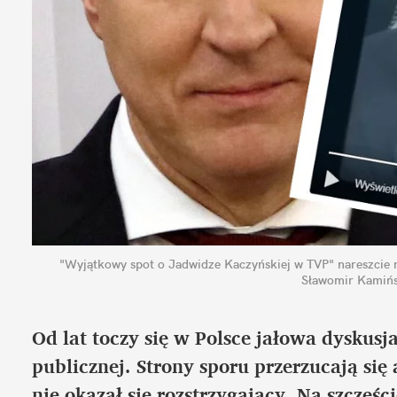
"Wyjątkowy spot o Jadwidze Kaczyńskiej w TVP" nareszcie ra
Sławomir Kamińs
Od lat toczy się w Polsce jałowa dyskusj
publicznej. Strony sporu przerzucają si
nie okazał się rozstrzygający. Na szczęś