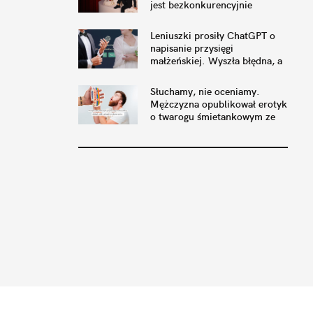
jest bezkonkurencyjnie
najgorszy [9 NOMINACJI DO
WĘŻY]
Leniuszki prosiły ChatGPT o
napisanie przysięgi
małżeńskiej. Wyszła błędna, a
sąd unieważnił małżeństwo
Słuchamy, nie oceniamy.
Mężczyzna opublikował erotyk
o twarogu śmietankowym ze
Strzałkowa