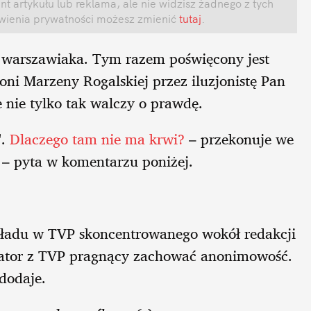
t artykułu lub reklama, ale nie widzisz żadnego z tych
awienia prywatności możesz zmienić
tutaj
.
g warszawiaka. Tym razem poświęcony jest
oni Marzeny Rogalskiej przez iluzjonistę Pan
 nie tylko tak walczy o prawdę.
".
Dlaczego tam nie ma krwi?
– przekonuje we
? – pyta w komentarzu poniżej.
 układu w TVP skoncentrowanego wokół redakcji
mator z TVP pragnący zachować anonimowość.
dodaje.