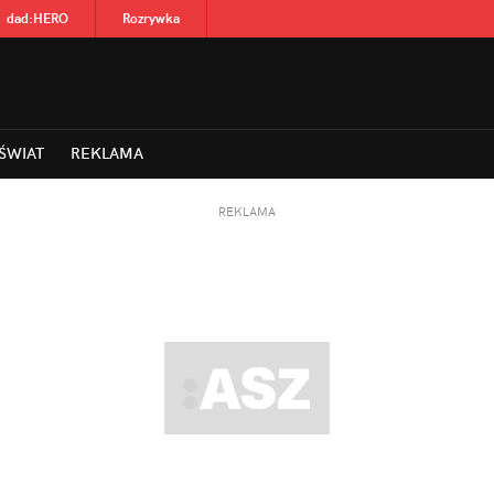
dad
:
HERO
Rozrywka
ŚWIAT
REKLAMA
REKLAMA