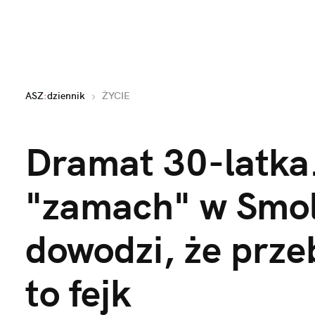
ASZ
:
dziennik
ŻYCIE
Dramat 30-latka
"zamach" w Smol
dowodzi, że prze
to fejk