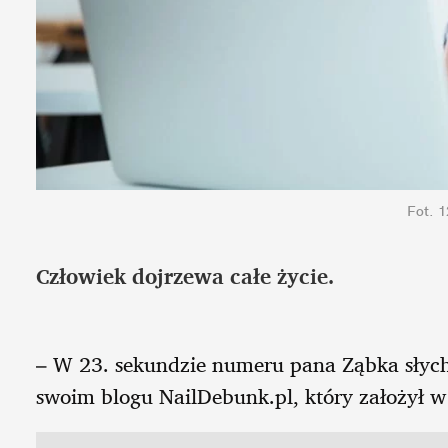
Fot. 
Człowiek dojrzewa całe życie.
– W 23. sekundzie numeru pana Ząbka słych
swoim blogu NailDebunk.pl, który założył w