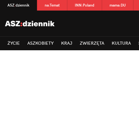
ASZ
:
dziennik
na
:
Temat
INN
:
Poland
mama
:
DU
ŻYCIE
ASZKOBIETY
KRAJ
ZWIERZĘTA
KULTURA