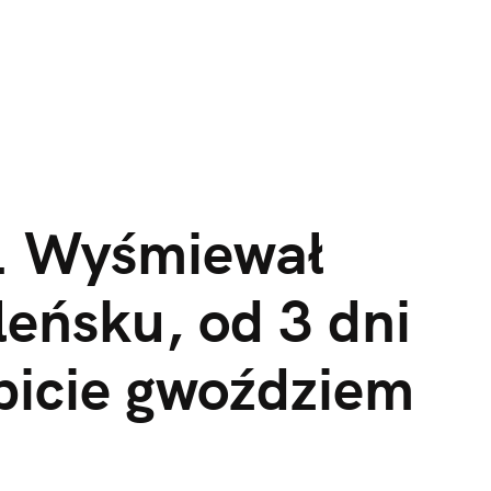
. Wyśmiewał
eńsku, od 3 dni
bicie gwoździem