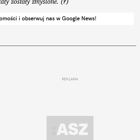
aty zostały zmyślone. (r)
domości i obserwuj nas w Google News!
REKLAMA