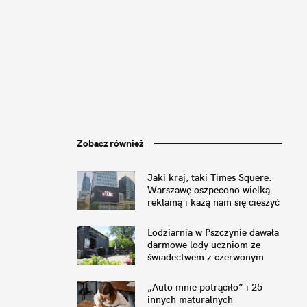
Zobacz również
Jaki kraj, taki Times Squere.
Warszawę oszpecono wielką
reklamą i każą nam się cieszyć
Lodziarnia w Pszczynie dawała
darmowe lody uczniom ze
świadectwem z czerwonym
paskiem. No i już nie może
„Auto mnie potrąciło” i 25
innych maturalnych