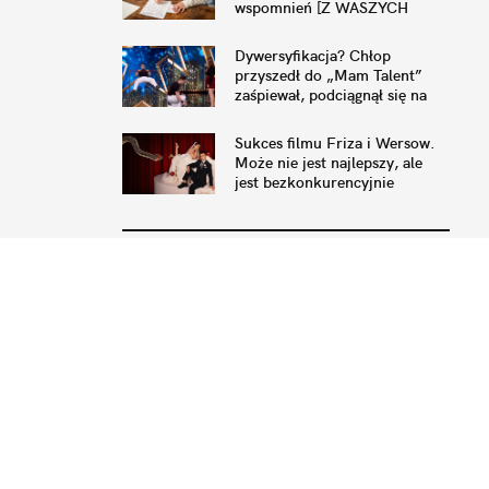
wspomnień [Z WASZYCH
ODPOWIEDZI]
Dywersyfikacja? Chłop
przyszedł do „Mam Talent”
zaśpiewał, podciągnął się na
drążku, a potem się oświadczył
Sukces filmu Friza i Wersow.
Może nie jest najlepszy, ale
jest bezkonkurencyjnie
najgorszy [9 NOMINACJI DO
WĘŻY]