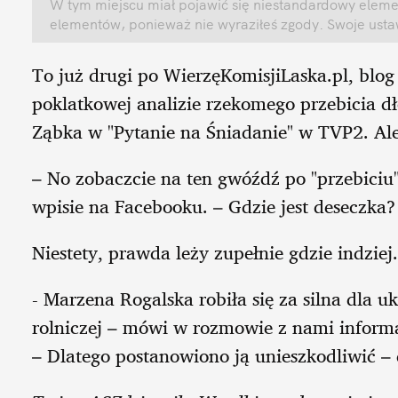
W tym miejscu miał pojawić się niestandardowy elemen
elementów, ponieważ nie wyraziłeś zgody. Swoje ust
To już drugi po WierzęKomisjiLaska.pl, blo
poklatkowej analizie rzekomego przebicia dł
Ząbka w "Pytanie na Śniadanie" w TVP2. Ale
– No zobaczcie na ten gwóźdź po "przebiciu
wpisie na Facebooku. – Gdzie jest deseczka
Niestety, prawda leży zupełnie gdzie indziej.
- Marzena Rogalska robiła się za silna dla
rolniczej – mówi w rozmowie z nami infor
– Dlatego postanowiono ją unieszkodliwić – 