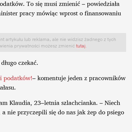
podatków. To się musi zmienić – powiedziała
minister pracy mówiąc wprost o finansowaniu
t artykułu lub reklama, ale nie widzisz żadnego z tych
awienia prywatności możesz zmienić
tutaj
.
 długo czekać.
ci podatków!
– komentuje jeden z pracowników
ałasu.
m Klaudia, 23–letnia szlachcianka. – Niech
 nie przyczepili się do nas jak żep do psiego