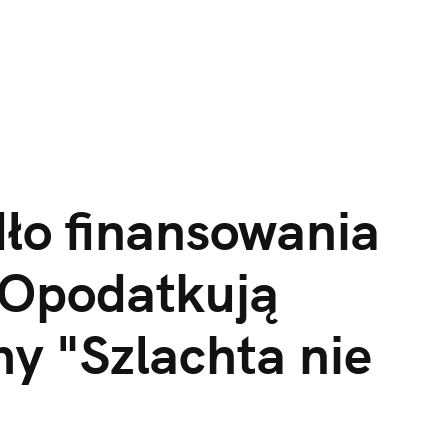
dło finansowania
 Opodatkują
y "Szlachta nie