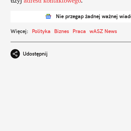
użyj
adresu kontaktowego
.
Nie przegap żadnej ważnej wia
Więcej:
Polityka
Biznes
Praca
wASZ News
Udostępnij