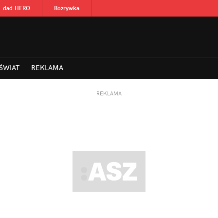
dad
:
HERO
Rozrywka
ŚWIAT
REKLAMA
REKLAMA