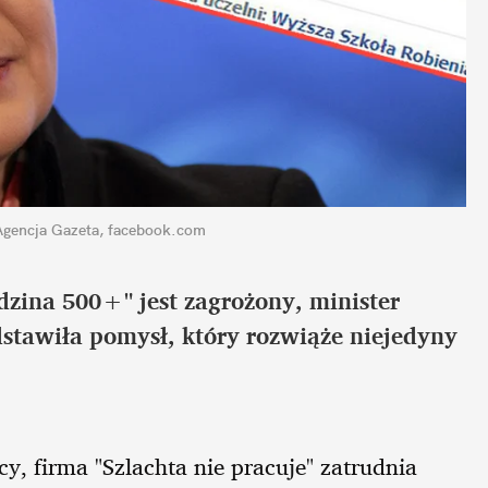
Agencja Gazeta, facebook.com
dzina 500+" jest zagrożony, minister
edstawiła pomysł, który rozwiąże niejedyny
y, firma "Szlachta nie pracuje" zatrudnia