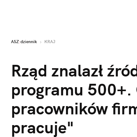
ASZ
:
dziennik
KRAJ
Rząd znalazł źró
programu 500+.
pracowników firm
pracuje"