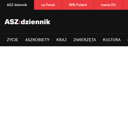
ASZ
:
dziennik
na
:
Temat
INN
:
Poland
mama
:
DU
ŻYCIE
ASZKOBIETY
KRAJ
ZWIERZĘTA
KULTURA