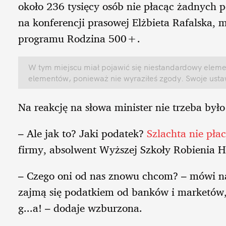
około 236 tysięcy osób nie płacąc żadnych 
na konferencji prasowej Elżbieta Rafalska, 
programu Rodzina 500+.
W tym miejscu miał pojawić się niestandardowy elemen
elementów, ponieważ nie wyraziłeś zgody. Swoje ust
Na reakcję na słowa minister nie trzeba było
– Ale jak to? Jaki podatek?
Szlachta nie pła
firmy, absolwent Wyższej Szkoły Robienia H
– Czego oni od nas znowu chcom? – mówi na
zajmą się podatkiem od banków i marketów, a
g...a! – dodaje wzburzona.