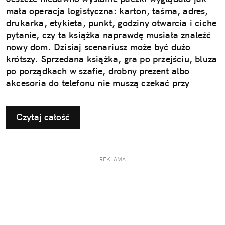
mała operacja logistyczna: karton, taśma, adres,
drukarka, etykieta, punkt, godziny otwarcia i ciche
pytanie, czy ta książka naprawdę musiała znaleźć
nowy dom. Dzisiaj scenariusz może być dużo
krótszy. Sprzedana książka, gra po przejściu, bluza
po porządkach w szafie, drobny prezent albo
akcesoria do telefonu nie muszą czekać przy
drzwiach „do jutra”. Wystarczy aplikacja InPost
Mobile, dobrze zapakowana paczka i najbliższy
Czytaj całość
automat Paczkomat®.
REKLAMA