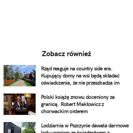
Zobacz również
Rząd reaguje na country side era.
Kupujący domy na wsi będą składać
oświadczenia, że nie przeszkadza im
pianie koguta
Polski książę znowu doceniony za
granicą. Robert Makłowicz z
chorwackim orderem
Lodziarnia w Pszczynie dawała darmowe
lody uczniom ze świadectwem z