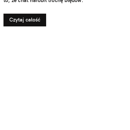
to, że chat narobił trochę błędów.
Czytaj całość