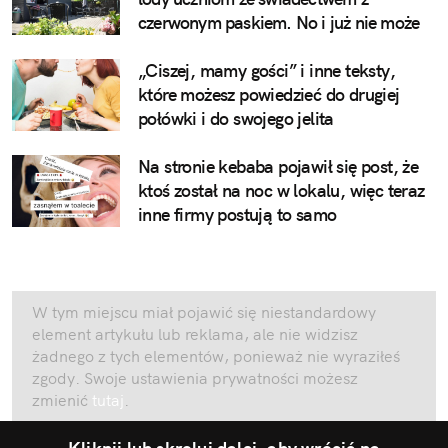
czerwonym paskiem. No i już nie może
„Ciszej, mamy gości” i inne teksty,
które możesz powiedzieć do drugiej
połówki i do swojego jelita
Na stronie kebaba pojawił się post, że
ktoś został na noc w lokalu, więc teraz
inne firmy postują to samo
W tym miejscu miał pojawić się niestandardowy
element artykułu lub reklama, ale nie widzisz
żadnego z tych elementów, ponieważ nie wyraziłeś
zgody. Swoje ustawienia prywatności możesz
zmienić
tutaj
.