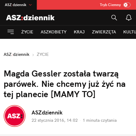
ASZ
:
dziennik
Tryb Ciemny
na
:
Temat
INN
:
Poland
ŻYCIE
ASZKOBIETY
KRAJ
ZWIERZĘTA
KULT
mama
:
DU
dad
:
HERO
ASZ
:
dziennik
ŻYCIE
Rozrywka
Magda Gessler została twarzą
parówek. Nie chcemy już żyć na
tej planecie [MAMY TO]
ASZdziennik
22 stycznia 2016, 14:02
·
1 minuta
czytania