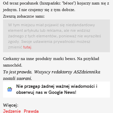
Od teraz pocałunek (hiszpański: "bésos") kojarzy nam się z
jednym. I nie czujemy się z tym dobrze.
Zresztą zobaczcie sami:
W tym miejscu miał pojawić się niestandardowy
element artykułu lub reklama, ale nie widzisz
żadnego z tych elementów, ponieważ nie wyraziłeś
zgody. Swoje ustawienia prywatności możesz
zmienić
tutaj
.
Czekamy na inne produkty marki besos. Na przykład
samochód.
To jest prawda. Wszyscy redaktorzy ASZdziennika
zostali zaorani.
Nie przegap żadnej ważnej wiadomości i
obserwuj nas w Google News!
Więcej:
Jedzenie
Prawda