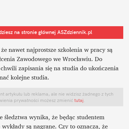
ziesz na stronie głównej
 ASZdziennik.pl
że nawet najprostsze szkolenia w pracy są 
tałcenia Zawodowego we Wrocławiu. Do 
hwili zapisania się na studia do ukończenia 
ać kolejne studia.
 artykułu lub reklama, ale nie widzisz żadnego z tych 
awienia prywatności możesz zmienić
 tutaj
.
e śledztwa wynika, że będąc studentem 
 wykłady są nagrane. Czy to oznacza, że 