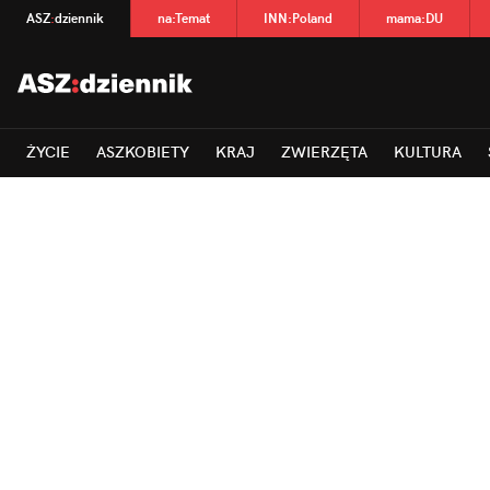
ASZ
:
dziennik
na
:
Temat
INN
:
Poland
mama
:
DU
ŻYCIE
ASZKOBIETY
KRAJ
ZWIERZĘTA
KULTURA