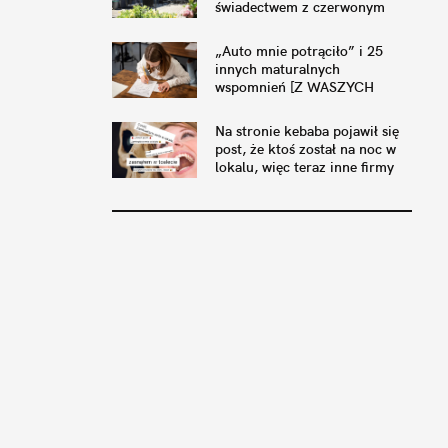
świadectwem z czerwonym
paskiem. No i już nie może
„Auto mnie potrąciło” i 25
innych maturalnych
wspomnień [Z WASZYCH
ODPOWIEDZI]
Na stronie kebaba pojawił się
post, że ktoś został na noc w
lokalu, więc teraz inne firmy
postują to samo