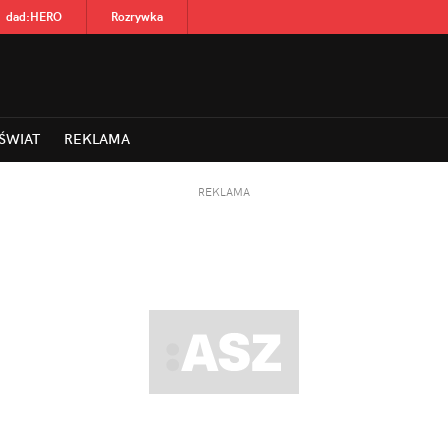
dad
:
HERO
Rozrywka
ŚWIAT
REKLAMA
REKLAMA