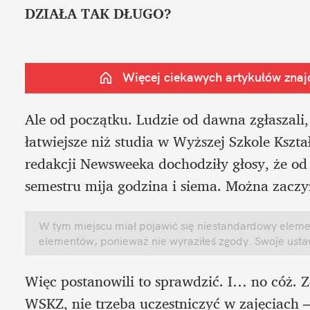
DZIAŁA TAK DŁUGO?
Więcej ciekawych artykułów znajd
Ale od początku. Ludzie od dawna zgłaszali, 
łatwiejsze niż studia w Wyższej Szkole Ksz
redakcji Newsweeka dochodziły głosy, że od c
semestru mija godzina i siema. Można zaczyn
W tym miejscu miał pojawić się niestandardowy element
elementów, ponieważ nie wyraziłeś zgody. Swoje ust
Więc postanowili to sprawdzić. I… no cóż. Z
WSKZ, nie trzeba uczestniczyć w zajęciach –