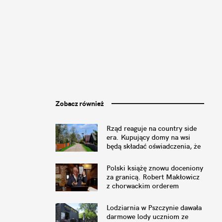
Zobacz również
Rząd reaguje na country side
era. Kupujący domy na wsi
będą składać oświadczenia, że
nie przeszkadza im pianie
koguta
Polski książę znowu doceniony
za granicą. Robert Makłowicz
z chorwackim orderem
Lodziarnia w Pszczynie dawała
darmowe lody uczniom ze