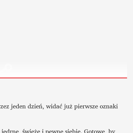
ez jeden dzień, widać już pierwsze oznaki 
ędrne, świeże i pewne siebie. Gotowe, by 