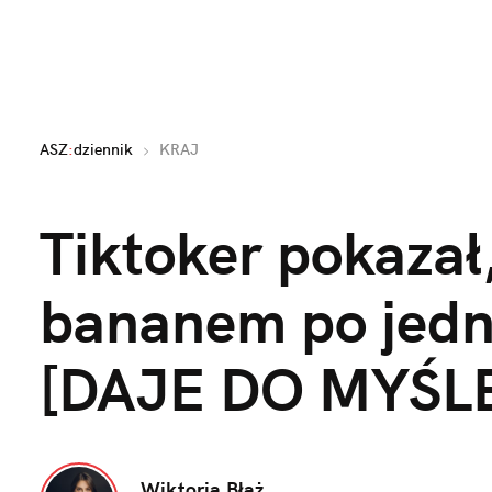
ASZ
:
dziennik
KRAJ
Tiktoker pokazał, 
bananem po jedn
[DAJE DO MYŚL
Wiktoria Błaż