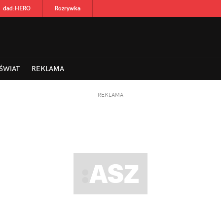
dad
:
HERO
Rozrywka
ŚWIAT
REKLAMA
REKLAMA