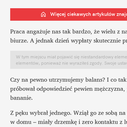
Więcej ciekawych artykułów znajd
Praca angażuje nas tak bardzo, że wielu z n
biurze. A jednak dzień wypłaty skutecznie p
W tym miejscu miał pojawić się niestandardowy element
elementów, ponieważ nie wyraziłeś zgody. Swoje ust
Czy na pewno utrzymujemy balans? I co tak 
próbował odpowiedzieć pewien mężczyzna, 
bananie.
Z pęku wybrał jednego. Wziął go ze sobą na 
w domu – miały drzemkę i zero kontaktu z l