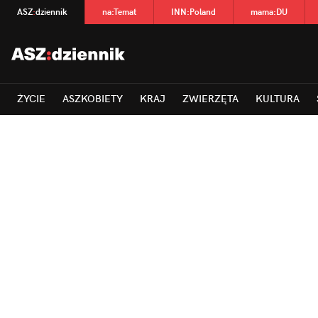
ASZ
:
dziennik
na
:
Temat
INN
:
Poland
mama
:
DU
ŻYCIE
ASZKOBIETY
KRAJ
ZWIERZĘTA
KULTURA