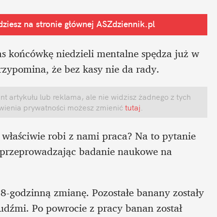
ziesz na stronie głównej
 ASZdziennik.pl
as końcówkę niedzieli mentalne spędza już w 
rzypomina, że bez kasy nie da rady. 
 artykułu lub reklama, ale nie widzisz żadnego z tych 
awienia prywatności możesz zmienić
 tutaj
.
właściwie robi z nami praca? Na to pytanie 
przeprowadzając badanie naukowe na 
8-godzinną zmianę. Pozostałe banany zostały 
udźmi. Po powrocie z pracy banan został 