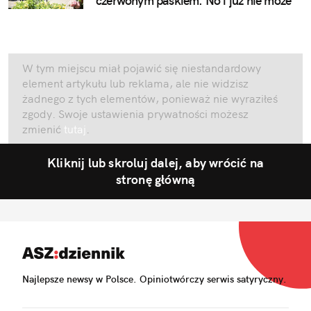
czerwonym paskiem. No i już nie może
W tym miejscu miał pojawić się niestandardowy
element artykułu lub reklama, ale nie widzisz
żadnego z tych elementów, ponieważ nie wyraziłeś
zgody. Swoje ustawienia prywatności możesz
zmienić
tutaj
.
Kliknij lub skroluj dalej, aby wrócić na
stronę główną
Najlepsze newsy w Polsce. Opiniotwórczy serwis satyryczny.