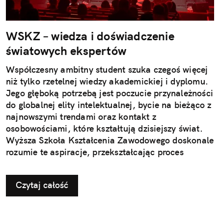
WSKZ – wiedza i doświadczenie
światowych ekspertów
Współczesny ambitny student szuka czegoś więcej
niż tylko rzetelnej wiedzy akademickiej i dyplomu.
Jego głęboką potrzebą jest poczucie przynależności
do globalnej elity intelektualnej, bycie na bieżąco z
najnowszymi trendami oraz kontakt z
osobowościami, które kształtują dzisiejszy świat.
Wyższa Szkoła Kształcenia Zawodowego doskonale
rozumie te aspiracje, przekształcając proces
studiowania w żywe centrum inspiracji, gdzie
tradycja akademicka spotyka się z technologią
Czytaj całość
jutra i wizjonerskim myśleniem.