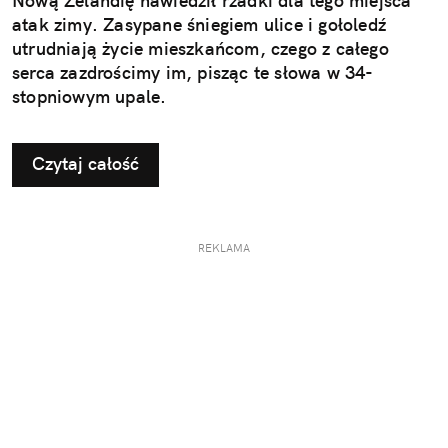
Nową Zelandię nawiedził rzadki dla tego miejsca
atak zimy. Zasypane śniegiem ulice i gołoledź
utrudniają życie mieszkańcom, czego z całego
serca zazdrościmy im, pisząc te słowa w 34-
stopniowym upale.
Czytaj całość
REKLAMA