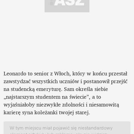
Leonardo to senior z Włoch, który w końcu przestał 
zawstydzać wszystkich uczniów i postanowił przejść 
na studencką emeryturę. Sam określa siebie 
„najstarszym studentem na świecie”, a to 
wyjaśniałoby niezwykłe zdolności i niesamowitą 
karierę syna koleżanki twojej starej. 
W tym miejscu miał pojawić się niestandardowy 