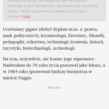
element artykułu lub reklama, ale nie widzisz 
żadnego z tych elementów, ponieważ nie wyraziłeś 
zgody. Swoje ustawienia prywatności możesz 
zmienić
 tutaj
.
Uczelniany gigant zdobył dyplom m.in. z: prawa, 
nauk politycznych, kryminologii, literatury, filozofii, 
pedagogiki, rolnictwa, technologii żywienia, historii, 
turystyki, biotechnologii, archeologii. 
Na tym, oczywiście, nie koniec jego supermocy. 
Nadstudent do 70 roku życia pracował jako lekarz, a 
w 1984 roku sprawował funkcję burmistrza w 
mieście Faggio. 
REKLAMA 