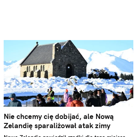
Nie chcemy cię dobijać, ale Nową
Zelandię sparaliżował atak zimy