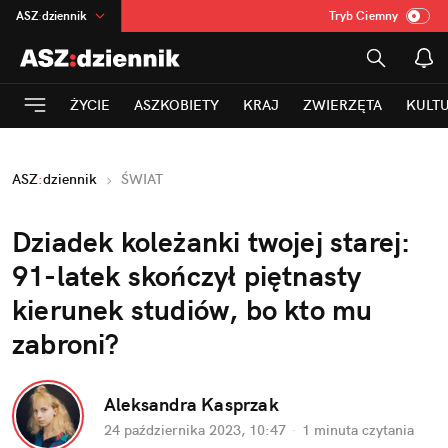
ASZ
:
dziennik
Tryb Ciemny
na
:
Temat
INN
:
Poland
ŻYCIE
ASZKOBIETY
KRAJ
ZWIERZĘTA
KULT
mama
:
DU
dad
:
HERO
ASZ
:
dziennik
ŚWIAT
Rozrywka
Dziadek koleżanki twojej starej: 
91-latek skończył piętnasty 
kierunek studiów, bo kto mu 
zabroni?
Aleksandra Kasprzak
24 października 2023, 10:47
·
1 minuta
 czytania