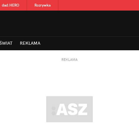
dad
:
HERO
Rozrywka
ŚWIAT
REKLAMA
REKLAMA