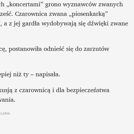
ych „koncertami” grono wyznawców zwanych 
 cześć. Czarownica zwana „piosenkarką” 
, a z jej gardła wydobywają się dźwięki zwane 
ę, postanowiła odnieść się do zarzutów 
piej niż ty – napisała. 
kusją z czarownicą i dla bezpieczeństwa 
wania.
KLAMA 