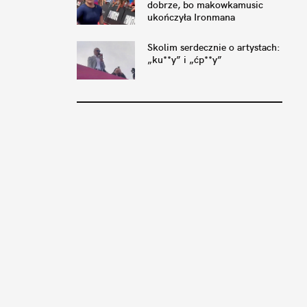
dobrze, bo makowkamusic
ukończyła Ironmana
Skolim serdecznie o artystach:
„ku**y” i „ćp**y”