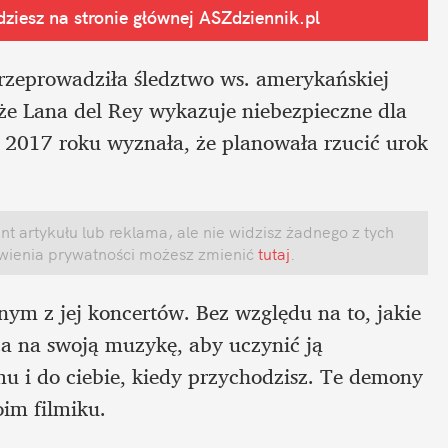
ziesz na stronie głównej
 ASZdziennik.pl
przeprowadziła śledztwo ws. amerykańskiej 
 że Lana del Rey wykazuje niebezpieczne dla 
 2017 roku wyznała, że planowała rzucić urok 
 artykułu lub reklama, ale nie widzisz żadnego z tych 
awienia prywatności możesz zmienić
 tutaj
.
nym z jej koncertów. Bez względu na to, jakie 
ca na swoją muzykę, aby uczynić ją 
u i do ciebie, kiedy przychodzisz. Te demony 
oim filmiku.