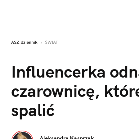
ASZ
:
dziennik
ŚWIAT
Influencerka odna
czarownicę, której
spalić
Aleksandra Kasprzak