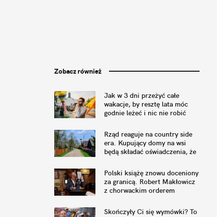
Zobacz również
Jak w 3 dni przeżyć całe
wakacje, by resztę lata móc
godnie leżeć i nic nie robić
[PRZEGLĄD ROZRYWKI]
Rząd reaguje na country side
era. Kupujący domy na wsi
będą składać oświadczenia, że
nie przeszkadza im pianie
koguta
Polski książę znowu doceniony
za granicą. Robert Makłowicz
z chorwackim orderem
Skończyły Ci się wymówki? To