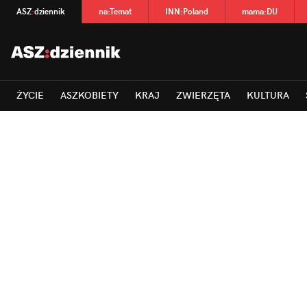
ASZ
:
dziennik
na
:
Temat
INN
:
Poland
mama
:
DU
ŻYCIE
ASZKOBIETY
KRAJ
ZWIERZĘTA
KULTURA