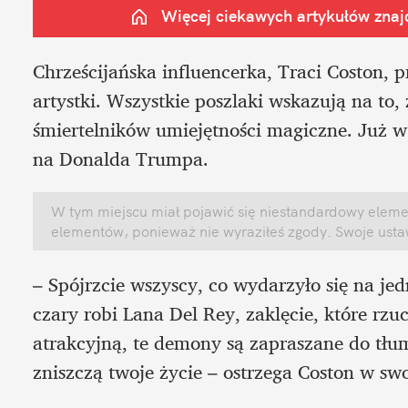
Więcej ciekawych artykułów znajd
Chrześcijańska influencerka, Traci Coston, 
artystki. Wszystkie poszlaki wskazują na to,
śmiertelników umiejętności magiczne. Już w
na Donalda Trumpa.  
W tym miejscu miał pojawić się niestandardowy element
elementów, ponieważ nie wyraziłeś zgody. Swoje ust
– Spójrzcie wszyscy, co wydarzyło się na jed
czary robi Lana Del Rey, zaklęcie, które rzu
atrakcyjną, te demony są zapraszane do tłum
zniszczą twoje życie – ostrzega Coston w sw