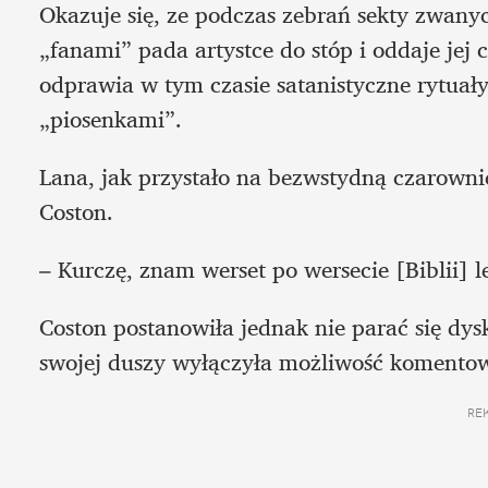
Okazuje się, ze podczas zebrań sekty zwan
„fanami” pada artystce do stóp i oddaje jej
odprawia w tym czasie satanistyczne rytuały
„piosenkami”. 
Lana, jak przystało na bezwstydną czarownic
Coston.
– Kurczę, znam werset po wersecie [Biblii] le
Coston postanowiła jednak nie parać się dys
swojej duszy wyłączyła możliwość komento
RE