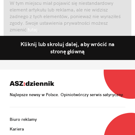
W tym miejscu miał pojawić się niestandardowy
element artykułu lub reklama, ale nie widzisz
żadnego z tych elementów, ponieważ nie wyraziłeś
zgody. Swoje ustawienia prywatności możesz
zmienić
tutaj
.
Kliknij lub skroluj dalej, aby wrócić na
stronę główną
Najlepsze newsy w Polsce. Opiniotwórczy serwis satyryczny.
Biuro reklamy
Kariera