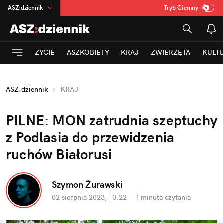
ASZ
:
dziennik
Tryb Ciemny
na
:
Temat
INN
:
Poland
ŻYCIE
ASZKOBIETY
KRAJ
ZWIERZĘTA
KULT
mama
:
DU
dad
:
HERO
ASZ
:
dziennik
KRAJ
Rozrywka
PILNE: MON zatrudnia szeptuchy 
z Podlasia do przewidzenia 
ruchów Białorusi
Szymon Żurawski
02 sierpnia 2023, 10:22
·
1 minuta
 czytania