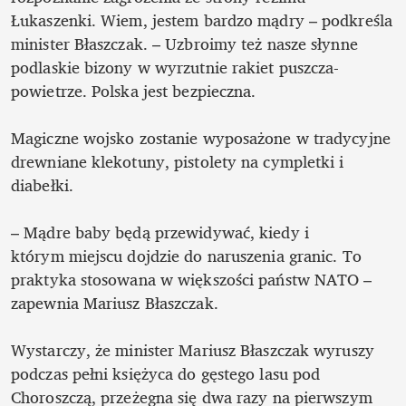
Łukaszenki. Wiem, jestem bardzo mądry – podkreśla 
minister Błaszczak. – Uzbroimy też nasze słynne 
podlaskie bizony w wyrzutnie rakiet puszcza-
powietrze. Polska jest bezpieczna.

Magiczne wojsko zostanie wyposażone w tradycyjne 
drewniane klekotuny, pistolety na cympletki i 
diabełki.

– Mądre baby będą przewidywać, kiedy i 
którym miejscu dojdzie do naruszenia granic. To 
praktyka stosowana w większości państw NATO – 
zapewnia Mariusz Błaszczak.

Wystarczy, że minister Mariusz Błaszczak wyruszy 
podczas pełni księżyca do gęstego lasu pod 
Choroszczą, przeżegna się dwa razy na pierwszym 