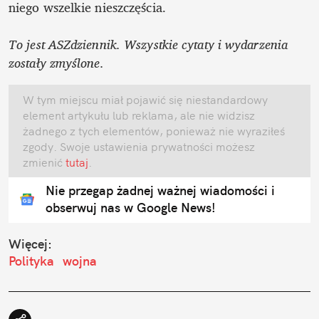
niego wszelkie nieszczęścia.

To jest ASZdziennik. Wszystkie cytaty i wydarzenia 
zostały zmyślone.
W tym miejscu miał pojawić się niestandardowy 
element artykułu lub reklama, ale nie widzisz 
żadnego z tych elementów, ponieważ nie wyraziłeś 
zgody. Swoje ustawienia prywatności możesz 
zmienić
 tutaj
.
Nie przegap żadnej ważnej wiadomości i
obserwuj nas w Google News!
Więcej:
Polityka
wojna