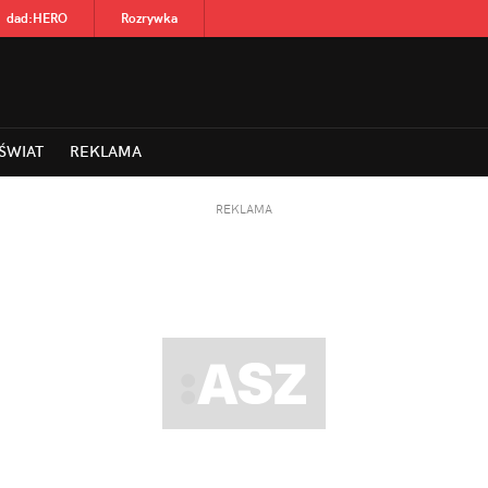
dad
:
HERO
Rozrywka
ŚWIAT
REKLAMA
REKLAMA