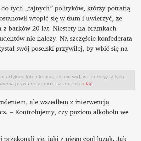
 do tych „fajnych” polityków, którzy potrafią 
stanowił wtopić się w tłum i uwierzyć, ze 
 z barków 20 lat. Niestety na bramkach 
tudentów nie należy. Na szczęście konfederata 
stał swój poselski przywilej, by wbić się na 
 artykułu lub reklama, ale nie widzisz żadnego z tych 
awienia prywatności możesz zmienić
 tutaj
.
tudentem, ale wszedłem z interwencją 
cz. – Kontrolujemy, czy poziom alkoholu we 
przekonali się, jaki z niego cool luzak. Jak 