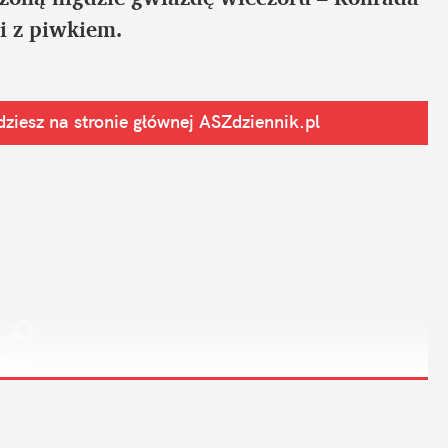
i z piwkiem.
ziesz na stronie głównej
 ASZdziennik.pl