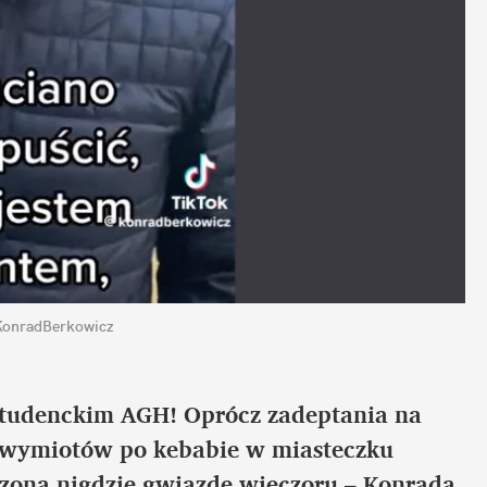
/KonradBerkowicz
tudenckim AGH! Oprócz zadeptania na 
 i wymiotów po kebabie w miasteczku 
oną nigdzie gwiazdę wieczoru – Konrada 