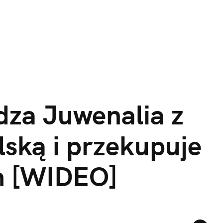
za Juwenalia z 
ską i przekupuje 
m [WIDEO]