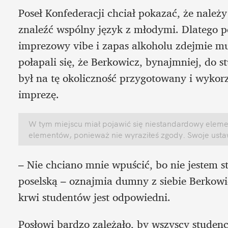
Poseł Konfederacji chciał pokazać, że należy
znaleźć wspólny język z młodymi. Dlatego po
imprezowy vibe i zapas alkoholu zdejmie mu
połapali się, że Berkowicz, bynajmniej, do s
był na tę okoliczność przygotowany i wykorzy
imprezę.
W tym miejscu miał pojawić się niestandardowy element
elementów, ponieważ nie wyraziłeś zgody. Swoje ust
– Nie chciano mnie wpuścić, bo nie jestem s
poselską – oznajmia dumny z siebie Berkowi
krwi studentów jest odpowiedni.
Posłowi bardzo zależało, by wszyscy studenci 