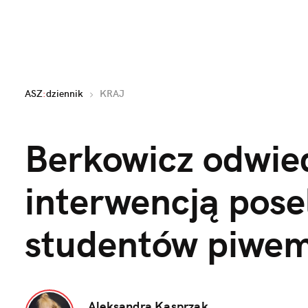
ASZ
:
dziennik
KRAJ
Berkowicz odwied
interwencją posel
studentów piwe
Aleksandra Kasprzak