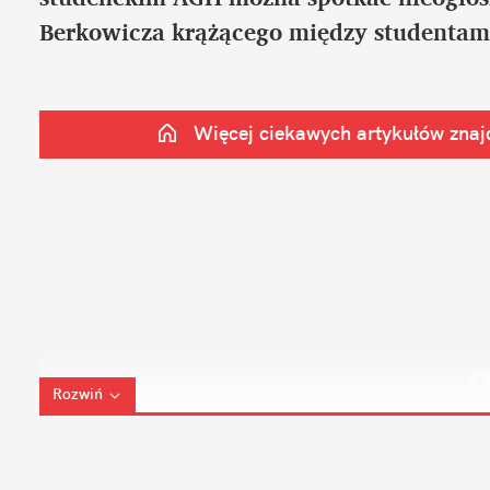
Berkowicza krążącego między studentam
Więcej ciekawych artykułów znajd
Rozwiń