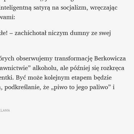
teligentną satyrą na socjalizm, wręczając 
owami:
łe! – zachichotał niczym dumny ze swej 
órych obserwujemy transformację Berkowicza 
wnictwie” alkoholu, ale później się rozkręca 
dentki. Być może kolejnym etapem będzie 
 podkreślanie, że „piwo to jego paliwo” i 
KLAMA 