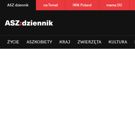
ASZ
:
dziennik
na
:
Temat
INN
:
Poland
mama
:
DU
ŻYCIE
ASZKOBIETY
KRAJ
ZWIERZĘTA
KULTURA