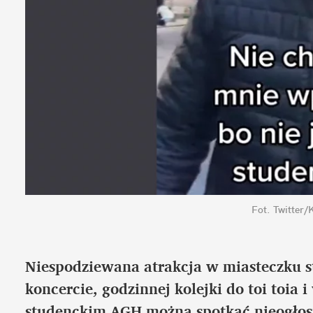
Fot. Twitter
Niespodziewana atrakcja w miasteczku s
koncercie, godzinnej kolejki do toi toia
studenckim AGH można spotkać nieogłosz