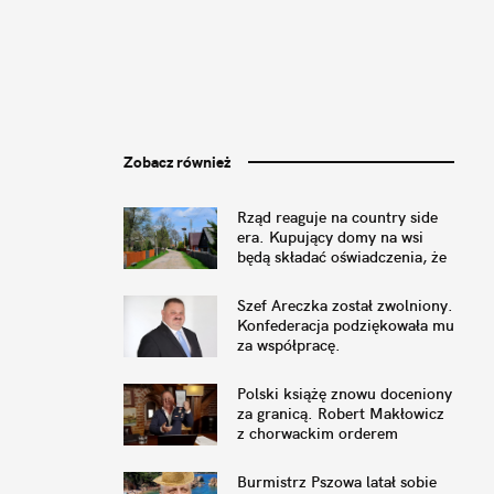
Zobacz również
Rząd reaguje na country side
era. Kupujący domy na wsi
będą składać oświadczenia, że
nie przeszkadza im pianie
koguta
Szef Areczka został zwolniony.
Konfederacja podziękowała mu
za współpracę.
Polski książę znowu doceniony
za granicą. Robert Makłowicz
z chorwackim orderem
Burmistrz Pszowa latał sobie