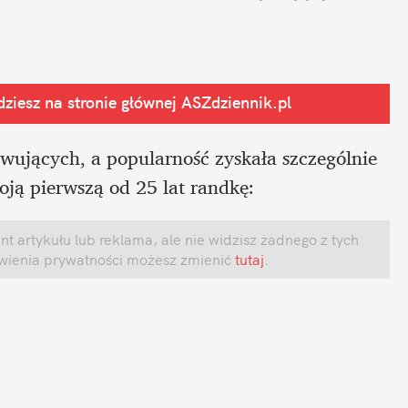
ziesz na stronie głównej
 ASZdziennik.pl
ujących, a popularność zyskała szczególnie 
oją pierwszą od 25 lat randkę:
 artykułu lub reklama, ale nie widzisz żadnego z tych 
awienia prywatności możesz zmienić
 tutaj
.