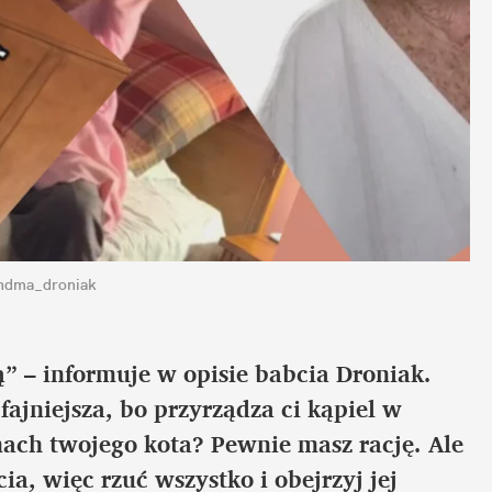
andma_droniak
ą” – informuje w opisie babcia Droniak. 
fajniejsza, bo przyrządza ci kąpiel w 
ch twojego kota? Pewnie masz rację. Ale 
ia, więc rzuć wszystko i obejrzyj jej 