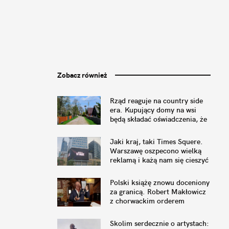
Zobacz również
Rząd reaguje na country side
era. Kupujący domy na wsi
będą składać oświadczenia, że
nie przeszkadza im pianie
koguta
Jaki kraj, taki Times Squere.
Warszawę oszpecono wielką
reklamą i każą nam się cieszyć
Polski książę znowu doceniony
za granicą. Robert Makłowicz
z chorwackim orderem
Skolim serdecznie o artystach: