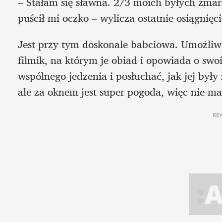
– Stałam się sławna. 2/3 moich byłych zmar
puścił mi oczko – wylicza ostatnie osiągnięci
Jest przy tym doskonale babciowa. Umożliwia
filmik, na którym je obiad i opowiada o swo
wspólnego jedzenia i posłuchać, jak jej były 
ale za oknem jest super pogoda, więc nie ma
RE