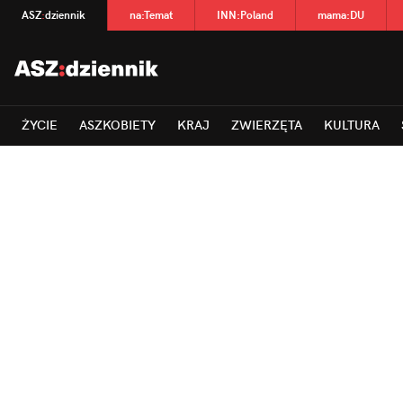
ASZ
:
dziennik
na
:
Temat
INN
:
Poland
mama
:
DU
ŻYCIE
ASZKOBIETY
KRAJ
ZWIERZĘTA
KULTURA