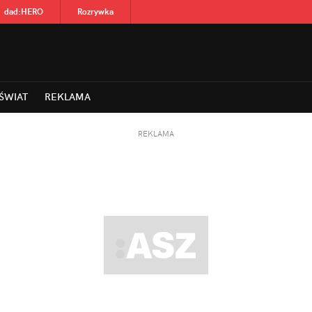
dad
:
HERO
Rozrywka
ŚWIAT
REKLAMA
REKLAMA