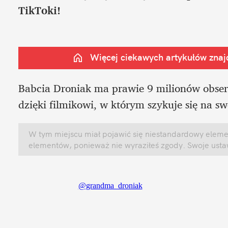
TikToki!
Więcej ciekawych artykułów znajd
Babcia Droniak ma prawie 9 milionów obserw
dzięki filmikowi, w którym szykuje się na sw
W tym miejscu miał pojawić się niestandardowy element
elementów, ponieważ nie wyraziłeś zgody. Swoje ust