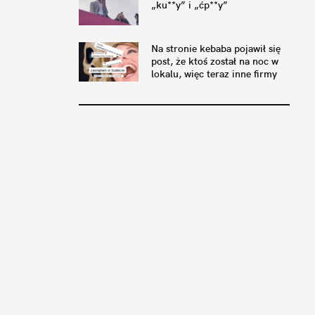
„ku**y” i „ćp**y”
Na stronie kebaba pojawił się
post, że ktoś został na noc w
lokalu, więc teraz inne firmy
postują to samo