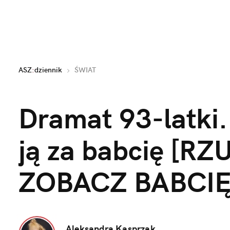
ASZ
:
dziennik
ŚWIAT
Dramat 93-latki.
ją za babcię [R
ZOBACZ BABCIĘ
Aleksandra Kasprzak