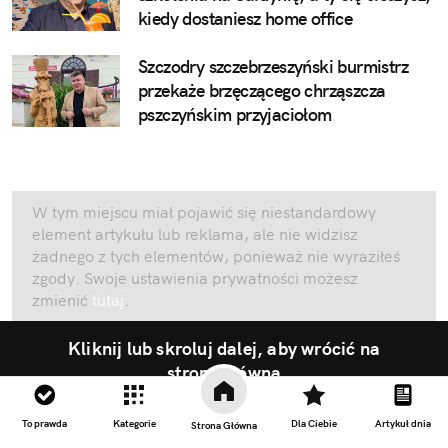
kiedy dostaniesz home office
Szczodry szczebrzeszyński burmistrz
przekaże brzęczącego chrząszcza
pszczyńskim przyjaciołom
W tym miejscu miał pojawić się niestandardowy
element artykułu lub reklama, ale nie widzisz
żadnego z tych elementów, ponieważ nie wyraziłeś
zgody. Swoje ustawienia prywatności możesz
zmienić
tutaj
.
Kliknij lub skroluj dalej, aby wrócić na
stronę główną
To prawda
Kategorie
Dla Ciebie
Artykuł dnia
Strona Główna