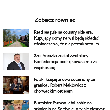
Zobacz również
Rząd reaguje na country side era.
Kupujący domy na wsi będą składać
oświadczenia, że nie przeszkadza im
pianie koguta
Szef Areczka został zwolniony.
Konfederacja podziękowała mu za
współpracę.
Polski książę znowu doceniony za
granicą. Robert Makłowicz z
chorwackim orderem
Burmistrz Pszowa latał sobie na
szkolenia na Sardynię, a ty się cieszysz,