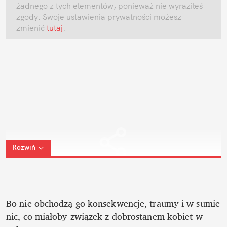
żadnego z tych elementów, ponieważ nie wyraziłeś 
zgody. Swoje ustawienia prywatności możesz 
zmienić
 tutaj
.
Rozwiń
Bo nie obchodzą go konsekwencje, traumy i w sumie 
nic, co miałoby związek z dobrostanem kobiet w 