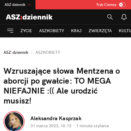
ASZ
:
dziennik
Tryb Ciemny
na
:
Temat
INN
:
Poland
ŻYCIE
ASZKOBIETY
KRAJ
ZWIERZĘTA
KULT
mama
:
DU
dad
:
HERO
ASZ
:
dziennik
ASZKOBIETY
Rozrywka
Wzruszające słowa Mentzena o 
aborcji po gwałcie: TO MEGA 
NIEFAJNIE :(( Ale urodzić 
musisz!
Aleksandra Kasprzak
31 marca 2023, 16:12
·
1 minuta
 czytania