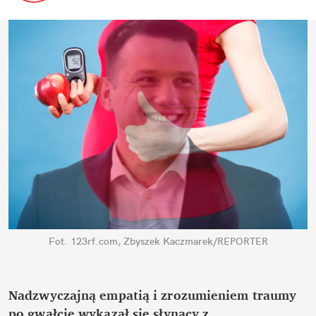
Fot. 123rf.com, Zbyszek Kaczmarek/REPORTER
Nadzwyczajną empatią i zrozumieniem traumy 
po gwałcie wykazał się słynący z 