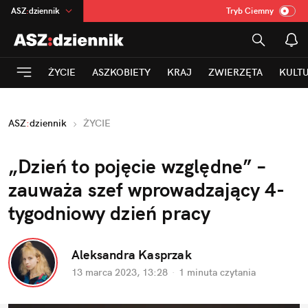
ASZ
:
dziennik
Tryb Ciemny
na
:
Temat
INN
:
Poland
ŻYCIE
ASZKOBIETY
KRAJ
ZWIERZĘTA
KULT
mama
:
DU
dad
:
HERO
ASZ
:
dziennik
ŻYCIE
Rozrywka
„Dzień to pojęcie względne” – 
zauważa szef wprowadzający 4-
tygodniowy dzień pracy
Aleksandra Kasprzak
13 marca 2023, 13:28
·
1 minuta
 czytania