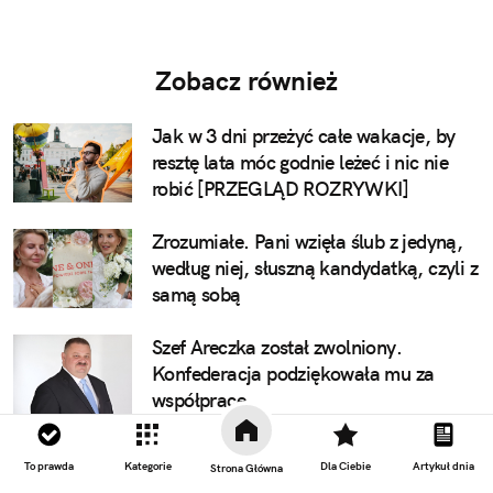
Zobacz również
Jak w 3 dni przeżyć całe wakacje, by
resztę lata móc godnie leżeć i nic nie
robić [PRZEGLĄD ROZRYWKI]
Zrozumiałe. Pani wzięła ślub z jedyną,
według niej, słuszną kandydatką, czyli z
samą sobą
Szef Areczka został zwolniony.
Konfederacja podziękowała mu za
współpracę.
Czy warto kupić ekspres
To prawda
Kategorie
Dla Ciebie
Artykuł dnia
Strona Główna
automatyczny? Nieco o luksusie picia