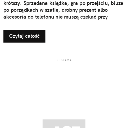
krótszy. Sprzedana książka, gra po przejściu, bluza
po porządkach w szafie, drobny prezent albo
akcesoria do telefonu nie muszą czekać przy
drzwiach „do jutra”. Wystarczy aplikacja InPost
Mobile, dobrze zapakowana paczka i najbliższy
Czytaj całość
automat Paczkomat®.
REKLAMA