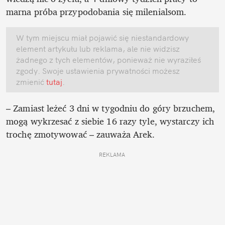
marna próba przypodobania się milenialsom. 
W tym miejscu miał pojawić się niestandardowy 
element artykułu lub reklama, ale nie widzisz 
żadnego z tych elementów, ponieważ nie wyraziłeś 
zgody. Swoje ustawienia prywatności możesz 
zmienić
 tutaj
.
– Zamiast leżeć 3 dni w tygodniu do góry brzuchem, 
mogą wykrzesać z siebie 16 razy tyle, wystarczy ich 
trochę zmotywować – zauważa Arek. 
REKLAMA 