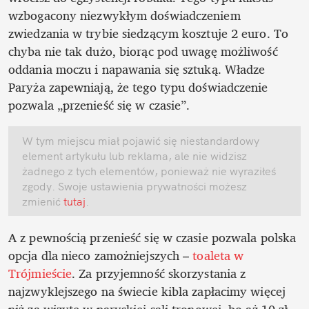
wzbogacony niezwykłym doświadczeniem 
zwiedzania w trybie siedzącym kosztuje 2 euro. To 
chyba nie tak dużo, biorąc pod uwagę możliwość 
oddania moczu i napawania się sztuką. Władze 
Paryża zapewniają, że tego typu doświadczenie 
pozwala „przenieść się w czasie”.
W tym miejscu miał pojawić się niestandardowy 
element artykułu lub reklama, ale nie widzisz 
żadnego z tych elementów, ponieważ nie wyraziłeś 
zgody. Swoje ustawienia prywatności możesz 
zmienić
 tutaj
.
A z pewnością przenieść się w czasie pozwala polska 
opcja dla nieco zamożniejszych – 
toaleta w 
Trójmieście
. Za przyjemność skorzystania z 
najzwyklejszego na świecie kibla zapłacimy więcej 