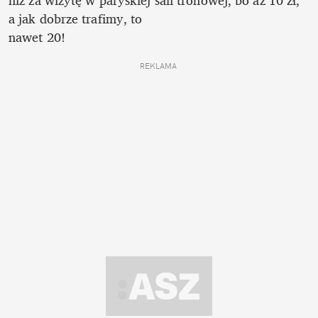
niż za wizytę w paryskiej sali tronowej, bo aż 10 zł, 
a jak dobrze trafimy, to

nawet 20! 
REKLAMA 