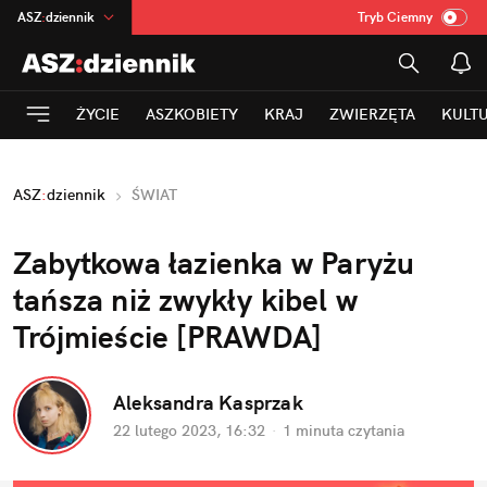
ASZ
:
dziennik
Tryb Ciemny
na
:
Temat
INN
:
Poland
ŻYCIE
ASZKOBIETY
KRAJ
ZWIERZĘTA
KULT
mama
:
DU
dad
:
HERO
ASZ
:
dziennik
ŚWIAT
Rozrywka
Zabytkowa łazienka w Paryżu 
tańsza niż zwykły kibel w 
Trójmieście [PRAWDA]
Aleksandra Kasprzak
22 lutego 2023, 16:32
·
1 minuta
 czytania