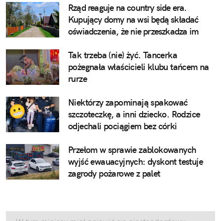
Rząd reaguje na country side era.
Kupujący domy na wsi będą składać
oświadczenia, że nie przeszkadza im
pianie koguta
Tak trzeba (nie) żyć. Tancerka
pożegnała właścicieli klubu tańcem na
rurze
Niektórzy zapominają spakować
szczoteczkę, a inni dziecko. Rodzice
odjechali pociągiem bez córki
Przełom w sprawie zablokowanych
wyjść ewauacyjnych: dyskont testuje
zagrody pożarowe z palet