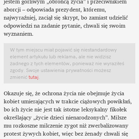
jestem gorliwym „obrońcą życia” i przeciwnikiem 
aborcji – odpowiada prezydent, któremu, 
najwyraźniej, zaciął się skrypt, bo zamiast udzielić 
odpowiedzi na zadanie pytanie, chwali się swoim 
wyznaniem.
W tym miejscu miał pojawić się niestandardowy 
element artykułu lub reklama, ale nie widzisz 
żadnego z tych elementów, ponieważ nie wyraziłeś 
zgody. Swoje ustawienia prywatności możesz 
zmienić
 tutaj
.
Okazuje się, że ochrona życia nie obejmuje życia 
kobiet umierających w trakcie ciążowych powikłań, 
bo ich życie nie jest tak istotne leksykalny fikołek 
określający „życie dzieci nienarodzonych”. Milsze 
mu rozkoszne milczenie zygot niż zwerbalizowany 
protest żywych kobiet, więc bez żenady chwali się 