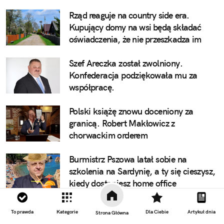
Rząd reaguje na country side era.
Kupujący domy na wsi będą składać
oświadczenia, że nie przeszkadza im
pianie koguta
Szef Areczka został zwolniony.
Konfederacja podziękowała mu za
współpracę.
Polski książę znowu doceniony za
granicą. Robert Makłowicz z
chorwackim orderem
Burmistrz Pszowa latał sobie na
szkolenia na Sardynię, a ty się cieszysz,
kiedy dostaniesz home office
Szczodry szczebrzeszyński burmistrz
To prawda
Kategorie
Dla Ciebie
Artykuł dnia
Strona Główna
przekaże brzęczącego chrząszcza