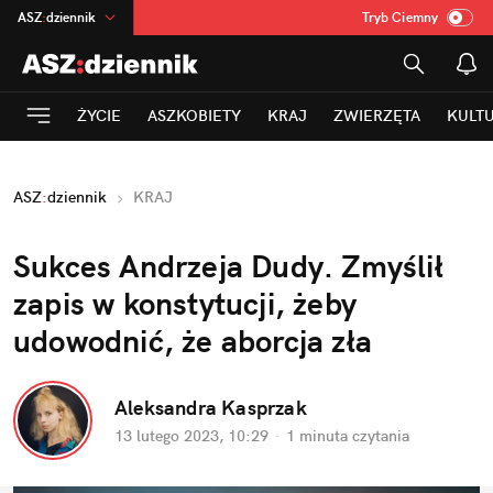
ASZ
:
dziennik
Tryb Ciemny
na
:
Temat
INN
:
Poland
ŻYCIE
ASZKOBIETY
KRAJ
ZWIERZĘTA
KULT
mama
:
DU
dad
:
HERO
ASZ
:
dziennik
KRAJ
Rozrywka
Sukces Andrzeja Dudy. Zmyślił 
zapis w konstytucji, żeby 
udowodnić, że aborcja zła
Aleksandra Kasprzak
13 lutego 2023, 10:29
·
1 minuta
 czytania