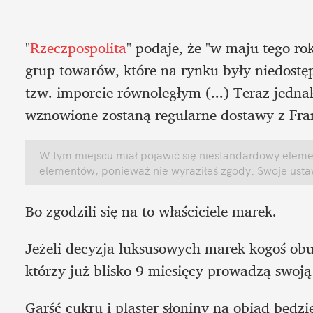
"
Rzeczpospolita
" podaje, że "w maju tego rok
grup towarów, które na rynku były niedostęp
tzw. imporcie równoległym (...) Teraz jedna
wznowione zostaną regularne dostawy z Fran
W tym miejscu miał pojawić się niestandardowy element
elementów, ponieważ nie wyraziłeś zgody. Swoje ust
Bo zgodzili się na to właściciele marek.
Jeżeli decyzja luksusowych marek kogoś obu
którzy już blisko 9 miesięcy prowadzą swoją
Garść cukru i plaster słoniny na obiad będz