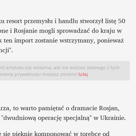
u resort przemysłu i handlu stworzył listę 50 
ne i Rosjanie mogli sprowadzać do kraju w 
k ten import zostanie wstrzymany, ponieważ 
cji".
 artykułu lub reklama, ale nie widzisz żadnego z tych 
awienia prywatności możesz zmienić
 tutaj
.
rza, to warto pamiętać o dramacie Rosjan, 
 "dwudniową operację specjalną" w Ukrainie. 
ie się pięknie komponować w torebce od 