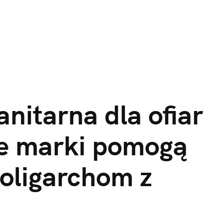
itarna dla ofiar 
e marki pomogą 
ligarchom z 