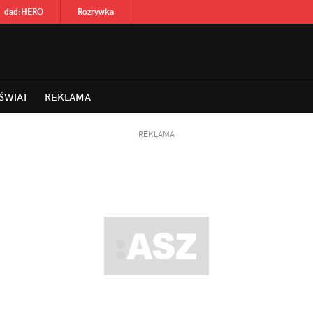
dad
:
HERO
Rozrywka
ŚWIAT
REKLAMA
REKLAMA