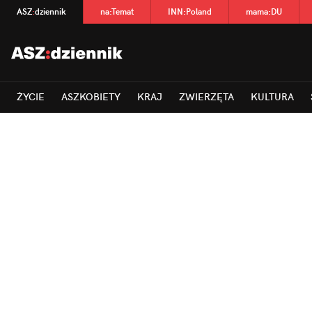
ASZ
:
dziennik
na
:
Temat
INN
:
Poland
mama
:
DU
ŻYCIE
ASZKOBIETY
KRAJ
ZWIERZĘTA
KULTURA