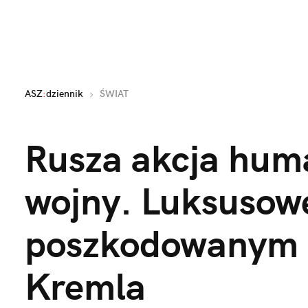
ASZ
:
dziennik
ŚWIAT
Rusza akcja human
wojny. Luksusow
poszkodowanym o
Kremla